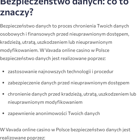
Bezpieczeństwo danych: co to
znaczy?
Bezpieczeństwo danych to proces chronienia Twoich danych
osobowych i finansowych przed nieuprawnionym dostępem,
kradzieżą, utratą, uszkodzeniem lub nieuprawnionym
modyfikowaniem. W Vavada online casino w Polsce
bezpieczeństwo danych jest realizowane poprzez:
zastosowanie najnowszych technologii i procedur
zabezpieczenie danych przed nieuprawnionym dostępem
chronienie danych przed kradzieżą, utratą, uszkodzeniem lub
nieuprawnionym modyfikowaniem
zapewnienie anonimowości Twoich danych
W Vavada online casino w Polsce bezpieczeństwo danych jest
realizowane poprzez: