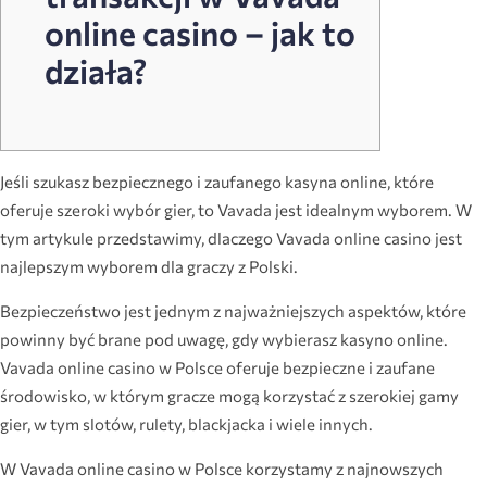
online casino – jak to
działa?
Jeśli szukasz bezpiecznego i zaufanego kasyna online, które
oferuje szeroki wybór gier, to Vavada jest idealnym wyborem. W
tym artykule przedstawimy, dlaczego Vavada online casino jest
najlepszym wyborem dla graczy z Polski.
Bezpieczeństwo jest jednym z najważniejszych aspektów, które
powinny być brane pod uwagę, gdy wybierasz kasyno online.
Vavada online casino w Polsce oferuje bezpieczne i zaufane
środowisko, w którym gracze mogą korzystać z szerokiej gamy
gier, w tym slotów, rulety, blackjacka i wiele innych.
W Vavada online casino w Polsce korzystamy z najnowszych