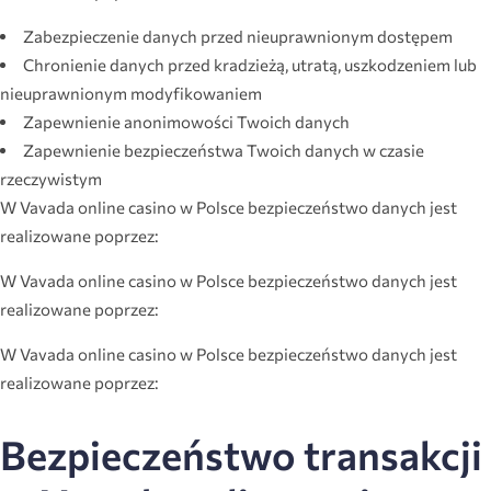
Zabezpieczenie danych przed nieuprawnionym dostępem
Chronienie danych przed kradzieżą, utratą, uszkodzeniem lub
nieuprawnionym modyfikowaniem
Zapewnienie anonimowości Twoich danych
Zapewnienie bezpieczeństwa Twoich danych w czasie
rzeczywistym
W Vavada online casino w Polsce bezpieczeństwo danych jest
realizowane poprzez:
W Vavada online casino w Polsce bezpieczeństwo danych jest
realizowane poprzez:
W Vavada online casino w Polsce bezpieczeństwo danych jest
realizowane poprzez:
Bezpieczeństwo transakcji