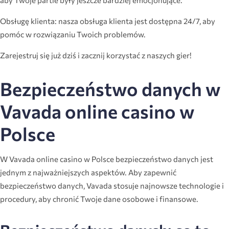
aby Twoje partie były jeszcze bardziej emocjonujące.
Obsługę klienta: nasza obsługa klienta jest dostępna 24/7, aby
pomóc w rozwiązaniu Twoich problemów.
Zarejestruj się już dziś i zacznij korzystać z naszych gier!
Bezpieczeństwo danych w
Vavada online casino w
Polsce
W Vavada online casino w Polsce bezpieczeństwo danych jest
jednym z najważniejszych aspektów. Aby zapewnić
bezpieczeństwo danych, Vavada stosuje najnowsze technologie i
procedury, aby chronić Twoje dane osobowe i finansowe.