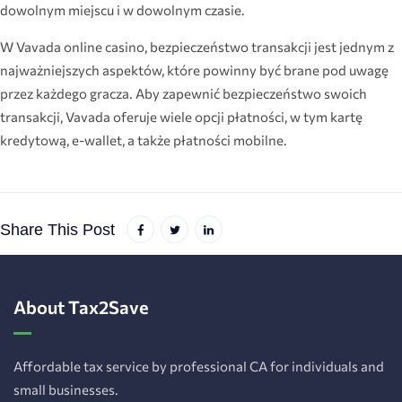
dowolnym miejscu i w dowolnym czasie.
W Vavada online casino, bezpieczeństwo transakcji jest jednym z
najważniejszych aspektów, które powinny być brane pod uwagę
przez każdego gracza. Aby zapewnić bezpieczeństwo swoich
transakcji, Vavada oferuje wiele opcji płatności, w tym kartę
kredytową, e-wallet, a także płatności mobilne.
Share This Post
About Tax2Save
Affordable tax service by professional CA for individuals and
small businesses.