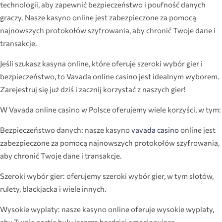
technologii, aby zapewnić bezpieczeństwo i poufność danych
graczy. Nasze kasyno online jest zabezpieczone za pomocą
najnowszych protokołów szyfrowania, aby chronić Twoje dane i
transakcje.
Jeśli szukasz kasyna online, które oferuje szeroki wybór gier i
bezpieczeństwo, to Vavada online casino jest idealnym wyborem.
Zarejestruj się już dziś i zacznij korzystać z naszych gier!
W Vavada online casino w Polsce oferujemy wiele korzyści, w tym:
Bezpieczeństwo danych: nasze kasyno
vavada casino
online jest
zabezpieczone za pomocą najnowszych protokołów szyfrowania,
aby chronić Twoje dane i transakcje.
Szeroki wybór gier: oferujemy szeroki wybór gier, w tym slotów,
rulety, blackjacka i wiele innych.
Wysokie wyplaty: nasze kasyno online oferuje wysokie wyplaty,