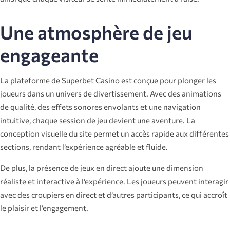
Une atmosphère de jeu
engageante
La plateforme de Superbet Casino est conçue pour plonger les
joueurs dans un univers de divertissement. Avec des animations
de qualité, des effets sonores envolants et une navigation
intuitive, chaque session de jeu devient une aventure. La
conception visuelle du site permet un accès rapide aux différentes
sections, rendant l’expérience agréable et fluide.
De plus, la présence de jeux en direct ajoute une dimension
réaliste et interactive à l’expérience. Les joueurs peuvent interagir
avec des croupiers en direct et d’autres participants, ce qui accroît
le plaisir et l’engagement.