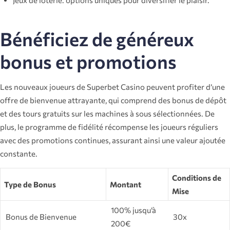
Jeux de loterie: options uniques pour diversifier le plaisir.
Bénéficiez de généreux
bonus et promotions
Les nouveaux joueurs de Superbet Casino peuvent profiter d’une
offre de bienvenue attrayante, qui comprend des bonus de dépôt
et des tours gratuits sur les machines à sous sélectionnées. De
plus, le programme de fidélité récompense les joueurs réguliers
avec des promotions continues, assurant ainsi une valeur ajoutée
constante.
Conditions de
Type de Bonus
Montant
Mise
100% jusqu’à
Bonus de Bienvenue
30x
200€