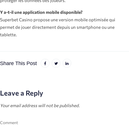
protéger les données des joueurs.
Y a-t-il une application mobile disponible?
Superbet Casino propose une version mobile optimisée qui
permet de jouer directement depuis un smartphone ou une
tablette.
Share This Post
Leave a Reply
Your email address will not be published.