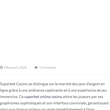
February 6, 2026
0 Comments
Superbet Casino se distingue sur le marché des jeux d’argent en
ligne grâce à une ambiance captivante et à une expérience de jeu
immersive. Ce
superbet online casino
attire les joueurs par ses
graphismes sophistiqués et son interface conviviale, garantissant
ainsi que chaque visiteur se sente immédiatement à l’aise.