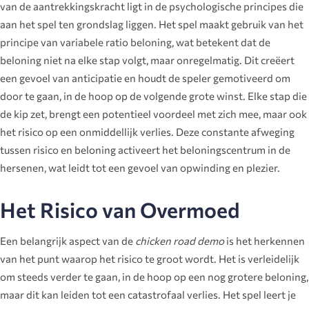
van de aantrekkingskracht ligt in de psychologische principes die
aan het spel ten grondslag liggen. Het spel maakt gebruik van het
principe van variabele ratio beloning, wat betekent dat de
beloning niet na elke stap volgt, maar onregelmatig. Dit creëert
een gevoel van anticipatie en houdt de speler gemotiveerd om
door te gaan, in de hoop op de volgende grote winst. Elke stap die
de kip zet, brengt een potentieel voordeel met zich mee, maar ook
het risico op een onmiddellijk verlies. Deze constante afweging
tussen risico en beloning activeert het beloningscentrum in de
hersenen, wat leidt tot een gevoel van opwinding en plezier.
Het Risico van Overmoed
Een belangrijk aspect van de
chicken road demo
is het herkennen
van het punt waarop het risico te groot wordt. Het is verleidelijk
om steeds verder te gaan, in de hoop op een nog grotere beloning,
maar dit kan leiden tot een catastrofaal verlies. Het spel leert je