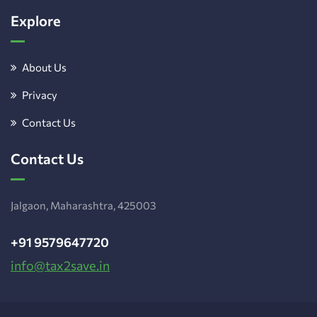
Explore
About Us
Privacy
Contact Us
Contact Us
Jalgaon, Maharashtra, 425003
+91 9579647720
info@tax2save.in