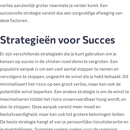
verlies aanzienlijk groter naarmate je verder komt. Een
succesvolle strategie vereist dus een zorgvuldige afweging van
deze factoren.
Strategieën voor Succes
Er zijn verschillende strategieën die je kunt gebruiken om je
kansen op succes in de
chicken road demo
te vergroten. Een
populaire aanpak is om een vast aantal stappen te nemen en
vervolgens te stoppen, ongeacht de winst die je hebt behaald. Dit
minimaliseert het risico op een groot verlies, maar kan ook de
potentiële winst beperken. Een andere strategie is om de winst te
maximaliseren totdat het risico onaanvaardbaar hoog wordt, en
dan te stoppen. Deze aanpak vereist meer moed en
besluitvaardigheid, maar kan ook tot grotere beloningen leiden.
De beste strategie hangt af van je persoonlijke risicotolerantie en
je doelstellingen. Sommige spelers spelen voor de spanning,