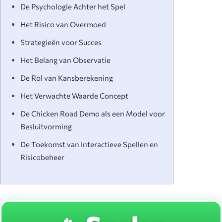
De Psychologie Achter het Spel
Het Risico van Overmoed
Strategieën voor Succes
Het Belang van Observatie
De Rol van Kansberekening
Het Verwachte Waarde Concept
De Chicken Road Demo als een Model voor
Besluitvorming
De Toekomst van Interactieve Spellen en
Risicobeheer