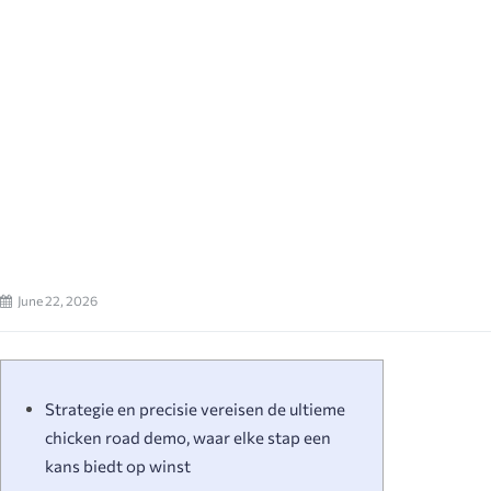
June 22, 2026
Strategie en precisie vereisen de ultieme
chicken road demo, waar elke stap een
kans biedt op winst