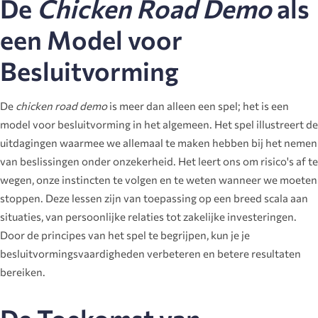
De
Chicken Road Demo
als
een Model voor
Besluitvorming
De
chicken road demo
is meer dan alleen een spel; het is een
model voor besluitvorming in het algemeen. Het spel illustreert de
uitdagingen waarmee we allemaal te maken hebben bij het nemen
van beslissingen onder onzekerheid. Het leert ons om risico's af te
wegen, onze instincten te volgen en te weten wanneer we moeten
stoppen. Deze lessen zijn van toepassing op een breed scala aan
situaties, van persoonlijke relaties tot zakelijke investeringen.
Door de principes van het spel te begrijpen, kun je je
besluitvormingsvaardigheden verbeteren en betere resultaten
bereiken.