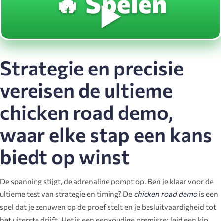
🔥 Spelen
▶️
Strategie en precisie
vereisen de ultieme
chicken road demo,
waar elke stap een kans
biedt op winst
De spanning stijgt, de adrenaline pompt op. Ben je klaar voor de
ultieme test van strategie en timing? De
chicken road demo
is een
spel dat je zenuwen op de proef stelt en je besluitvaardigheid tot
het uiterste drijft. Het is een eenvoudige premisse: leid een kip