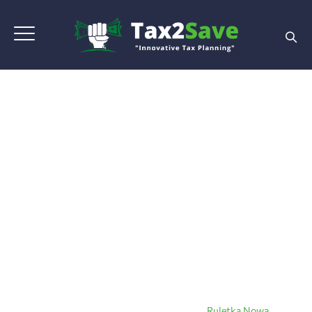
Ruletka Nowa
Zakłady –
Przewodnik Dla
Doświadczonych
Graczy
Home
|
Blog Grid View
|
Tax Planning
|
Ruletka Nowa