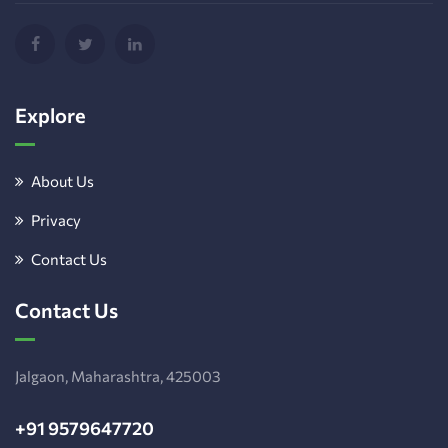
Explore
About Us
Privacy
Contact Us
Contact Us
Jalgaon, Maharashtra, 425003
+91 9579647720