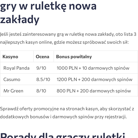
gry w ruletkę nowa
zakłady
Jeśli jesteś zainteresowany grą w ruletkę nowa zakłady, oto lista 3
najlepszych kasyn online, gdzie możesz spróbować swoich sił:
Kasyno
Ocena
Bonus powitalny
Royal Panda
9/10
1000 PLN + 10 darmowych spinów
Casumo
8.5/10
1200 PLN + 200 darmowych spinów
Mr Green
8/10
800 PLN + 200 darmowych spinów
Sprawdź oferty promocyjne na stronach kasyn, aby skorzystać z
dodatkowych bonusów i darmowych spinów przy rejestracji.
Porady dla graczy ruletki