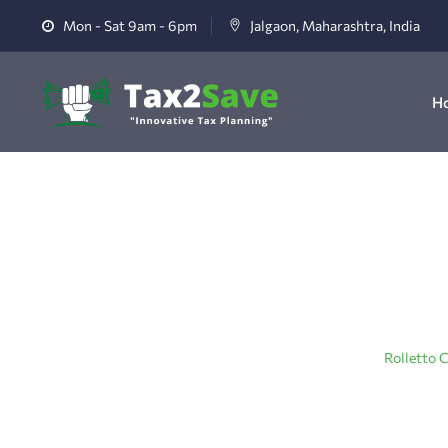
Mon - Sat 9am - 6pm
Jalgaon, Maharashtra, India
H
Rolletto Casino :
Home
|
Blog Grid View
|
Tax Planning
|
Rolletto C