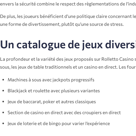
envers la sécurité combine le respect des règlementations de l’ind
De plus, les joueurs bénéficient d’une politique claire concernant 
une forme de divertissement, plutôt qu’une source de stress.
Un catalogue de jeux divers
La profondeur et la variété des jeux proposés sur Rolletto Casino
sous, les jeux de table traditionnels et un casino en direct. Les 
Machines à sous avec jackpots progressifs
Blackjack et roulette avec plusieurs variantes
Jeux de baccarat, poker et autres classiques
Section de casino en direct avec des croupiers en direct
Jeux de loterie et de bingo pour varier l’expérience