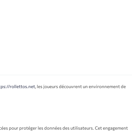
tps://rollettos.net
, les joueurs découvrent un environnement de
ancées pour protéger les données des utilisateurs. Cet engagement