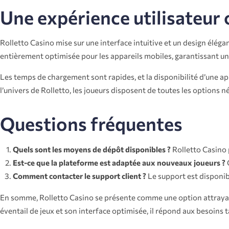
Une expérience utilisateur
Rolletto Casino mise sur une interface intuitive et un design éléga
entièrement optimisée pour les appareils mobiles, garantissant une
Les temps de chargement sont rapides, et la disponibilité d’une ap
l’univers de Rolletto, les joueurs disposent de toutes les options 
Questions fréquentes
Quels sont les moyens de dépôt disponibles ?
Rolletto Casino 
Est-ce que la plateforme est adaptée aux nouveaux joueurs ?
O
Comment contacter le support client ?
Le support est disponibl
En somme, Rolletto Casino se présente comme une option attrayant
éventail de jeux et son interface optimisée, il répond aux besoin