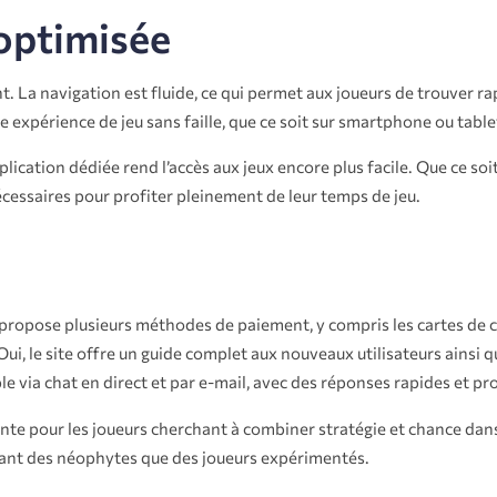
 optimisée
nt. La navigation est fluide, ce qui permet aux joueurs de trouver r
 expérience de jeu sans faille, que ce soit sur smartphone ou table
plication dédiée rend l’accès aux jeux encore plus facile. Que ce 
nécessaires pour profiter pleinement de leur temps de jeu.
propose plusieurs méthodes de paiement, y compris les cartes de cr
ui, le site offre un guide complet aux nouveaux utilisateurs ainsi 
e via chat en direct et par e-mail, avec des réponses rapides et pr
e pour les joueurs cherchant à combiner stratégie et chance dans 
s tant des néophytes que des joueurs expérimentés.