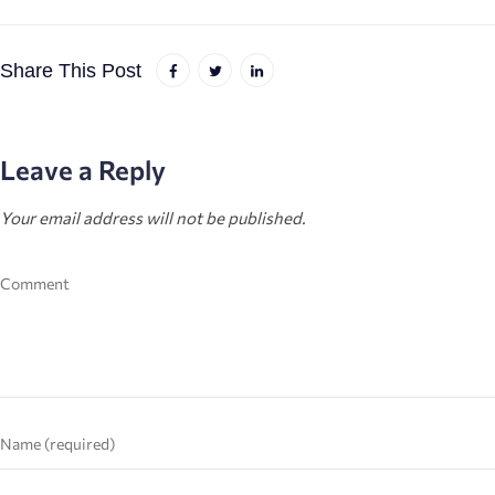
Share This Post
Leave a Reply
Your email address will not be published.