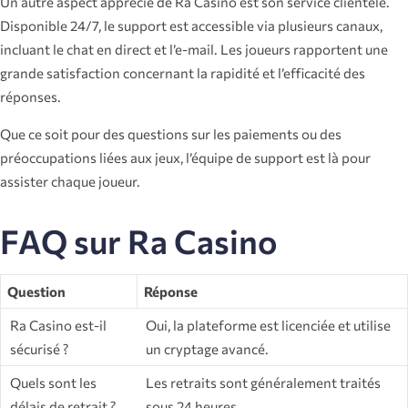
Un autre aspect apprécié de Ra Casino est son service clientèle.
Disponible 24/7, le support est accessible via plusieurs canaux,
incluant le chat en direct et l’e-mail. Les joueurs rapportent une
grande satisfaction concernant la rapidité et l’efficacité des
réponses.
Que ce soit pour des questions sur les paiements ou des
préoccupations liées aux jeux, l’équipe de support est là pour
assister chaque joueur.
FAQ sur Ra Casino
Question
Réponse
Ra Casino est-il
Oui, la plateforme est licenciée et utilise
sécurisé ?
un cryptage avancé.
Quels sont les
Les retraits sont généralement traités
délais de retrait ?
sous 24 heures.