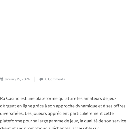
January 15, 2026
0 Comments
Ra Casino est une plateforme qui attire les amateurs de jeux
d’argent en ligne grâce à son approche dynamique et à ses offres
diversifiées. Les joueurs apprécient particulièrement cette
plateforme pour sa large gamme de jeux, la qualité de son service
client et ses promotions alléchantes, accessible sur