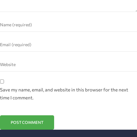
Save my name, email, and website in this browser for the next
time I comment.