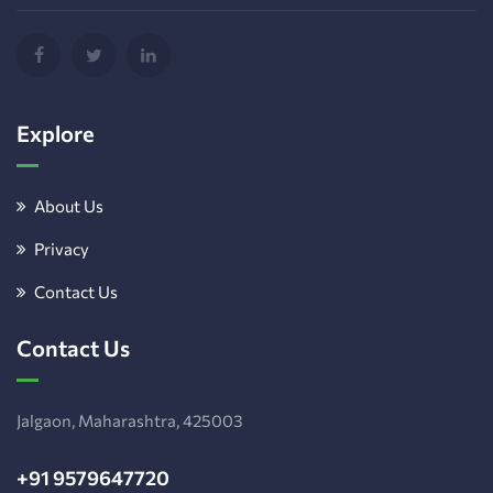
Explore
About Us
Privacy
Contact Us
Contact Us
Jalgaon, Maharashtra, 425003
+91 9579647720