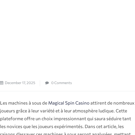
December 17, 2025
0 Comments
Les machines à sous de
Magical Spin Casino
attirent de nombreux
joueurs grâce à leur variété et à leur atmosphère ludique. Cette
plateforme offre un choix impressionnant qui saura séduire tant
les novices que les joueurs expérimentés. Dans cet article, les
raisons d’essayer ces machines à sous seront analysées, mettant