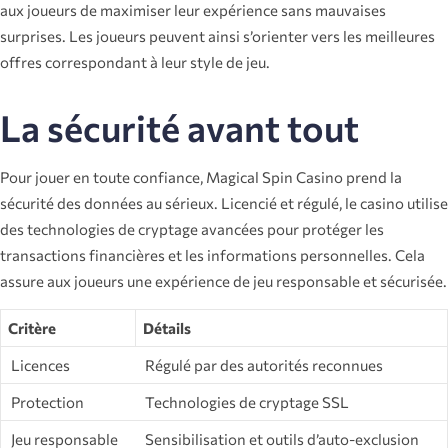
aux joueurs de maximiser leur expérience sans mauvaises
surprises. Les joueurs peuvent ainsi s’orienter vers les meilleures
offres correspondant à leur style de jeu.
La sécurité avant tout
Pour jouer en toute confiance, Magical Spin Casino prend la
sécurité des données au sérieux. Licencié et régulé, le casino utilise
des technologies de cryptage avancées pour protéger les
transactions financières et les informations personnelles. Cela
assure aux joueurs une expérience de jeu responsable et sécurisée.
Critère
Détails
Licences
Régulé par des autorités reconnues
Protection
Technologies de cryptage SSL
Jeu responsable
Sensibilisation et outils d’auto-exclusion