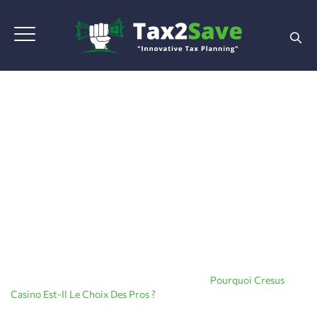
Pourquoi Cresus
Casino Est-Il Le
Choix Des Pros ?
Home
|
Blog Grid View
|
Tax Planning
|
Pourquoi Cresus
Casino Est-Il Le Choix Des Pros ?