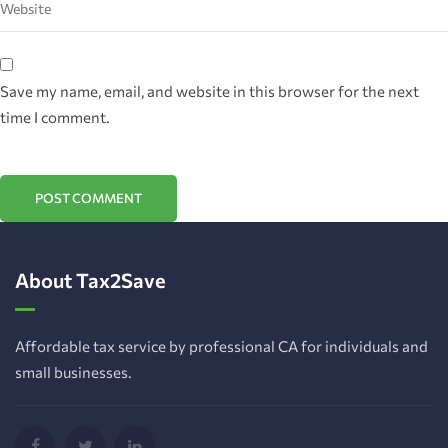
Save my name, email, and website in this browser for the next
time I comment.
About Tax2Save
Affordable tax service by professional CA for individuals and
small businesses.