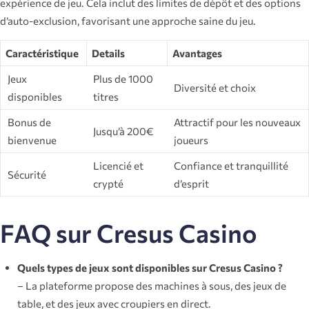
expérience de jeu. Cela inclut des limites de dépôt et des options
d’auto-exclusion, favorisant une approche saine du jeu.
Caractéristique
Details
Avantages
Jeux
Plus de 1000
Diversité et choix
disponibles
titres
Bonus de
Attractif pour les nouveaux
Jusqu’à 200€
bienvenue
joueurs
Licencié et
Confiance et tranquillité
Sécurité
crypté
d’esprit
FAQ sur Cresus Casino
Quels types de jeux sont disponibles sur Cresus Casino ?
– La plateforme propose des machines à sous, des jeux de
table, et des jeux avec croupiers en direct.