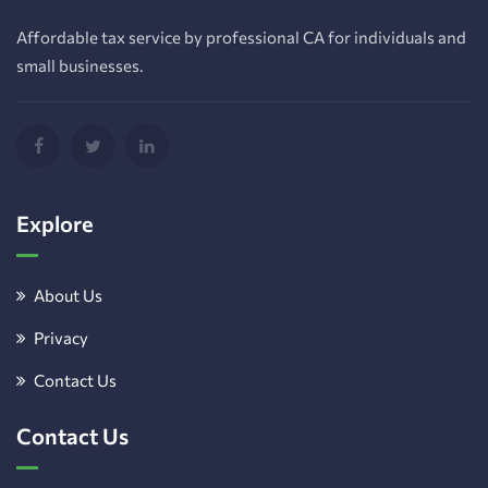
Affordable tax service by professional CA for individuals and
small businesses.
Explore
About Us
Privacy
Contact Us
Contact Us