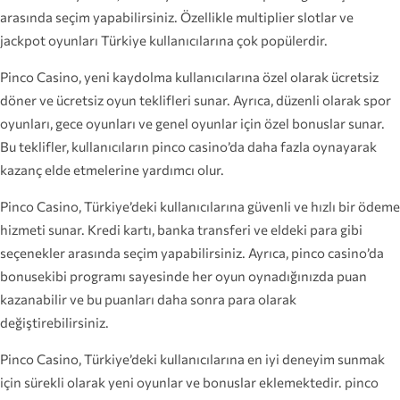
arasında seçim yapabilirsiniz. Özellikle multiplier slotlar ve
jackpot oyunları Türkiye kullanıcılarına çok popülerdir.
Pinco Casino, yeni kaydolma kullanıcılarına özel olarak ücretsiz
döner ve ücretsiz oyun teklifleri sunar. Ayrıca, düzenli olarak spor
oyunları, gece oyunları ve genel oyunlar için özel bonuslar sunar.
Bu teklifler, kullanıcıların pinco casino’da daha fazla oynayarak
kazanç elde etmelerine yardımcı olur.
Pinco Casino, Türkiye’deki kullanıcılarına güvenli ve hızlı bir ödeme
hizmeti sunar. Kredi kartı, banka transferi ve eldeki para gibi
seçenekler arasında seçim yapabilirsiniz. Ayrıca, pinco casino’da
bonusekibi programı sayesinde her oyun oynadığınızda puan
kazanabilir ve bu puanları daha sonra para olarak
değiştirebilirsiniz.
Pinco Casino, Türkiye’deki kullanıcılarına en iyi deneyim sunmak
için sürekli olarak yeni oyunlar ve bonuslar eklemektedir. pinco