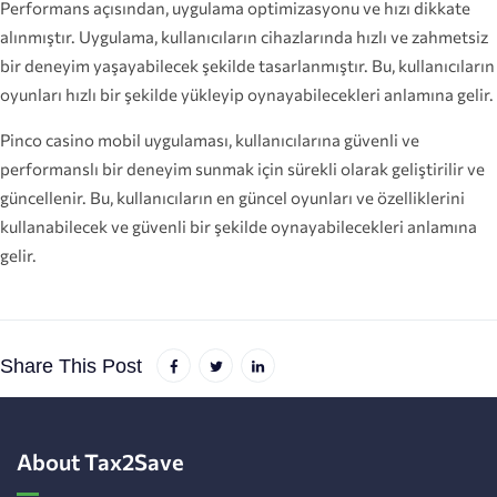
Performans açısından, uygulama optimizasyonu ve hızı dikkate
alınmıştır. Uygulama, kullanıcıların cihazlarında hızlı ve zahmetsiz
bir deneyim yaşayabilecek şekilde tasarlanmıştır. Bu, kullanıcıların
oyunları hızlı bir şekilde yükleyip oynayabilecekleri anlamına gelir.
Pinco casino mobil uygulaması, kullanıcılarına güvenli ve
performanslı bir deneyim sunmak için sürekli olarak geliştirilir ve
güncellenir. Bu, kullanıcıların en güncel oyunları ve özelliklerini
kullanabilecek ve güvenli bir şekilde oynayabilecekleri anlamına
gelir.
Share This Post
About Tax2Save