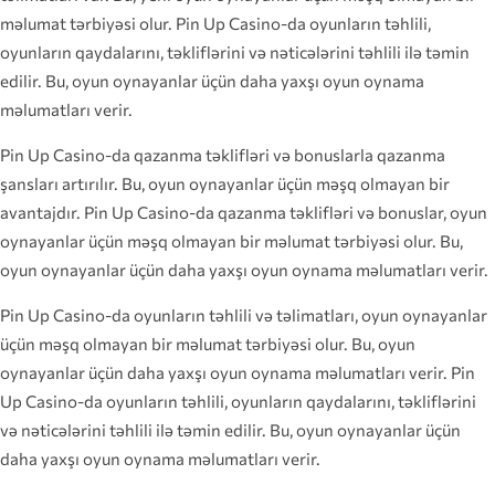
məlumat tərbiyəsi olur. Pin Up Casino-da oyunların təhlili,
oyunların qaydalarını, təkliflərini və nəticələrini təhlili ilə təmin
edilir. Bu, oyun oynayanlar üçün daha yaxşı oyun oynama
məlumatları verir.
Pin Up Casino-da qazanma təklifləri və bonuslarla qazanma
şansları artırılır. Bu, oyun oynayanlar üçün məşq olmayan bir
avantajdır. Pin Up Casino-da qazanma təklifləri və bonuslar, oyun
oynayanlar üçün məşq olmayan bir məlumat tərbiyəsi olur. Bu,
oyun oynayanlar üçün daha yaxşı oyun oynama məlumatları verir.
Pin Up Casino-da oyunların təhlili və təlimatları, oyun oynayanlar
üçün məşq olmayan bir məlumat tərbiyəsi olur. Bu, oyun
oynayanlar üçün daha yaxşı oyun oynama məlumatları verir. Pin
Up Casino-da oyunların təhlili, oyunların qaydalarını, təkliflərini
və nəticələrini təhlili ilə təmin edilir. Bu, oyun oynayanlar üçün
daha yaxşı oyun oynama məlumatları verir.