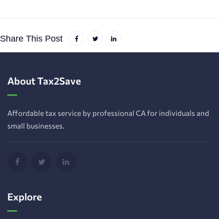
Share This Post
About Tax2Save
Affordable tax service by professional CA for individuals and
small businesses.
Explore