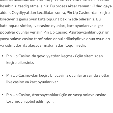
hesabınızı təsdiq etməlisiniz. Bu proses əksər zaman 1-2 dəqiqəyə
aiddir. Qeydiyyatdan keçdikdən sonra, Pin Up Casino-dan keçirə
biləcəyiniz geniş oyun kataloquuna baxım edə bilərsiniz. Bu
kataloquda slotlar, live casino oyunları, kart oyunları və digər
populyar oyunlar yer alır. Pin Up Casino, Azərbaycanlılar üçün ən
yaxşı onlayn casino tərəfindən qəbul edilmişdir və onun oyunları
və xidmətləri ilə əlaqədar məlumatları təqdim edir.
Pin Up Casino-da qeydiyyatdan keçmək üçün sitemizdən
keçirə bilərsiniz.
Pin Up Casino-dan keçirə biləcəyiniz oyunlar arasında slotlar,
live casino və kart oyunları var.
Pin Up Casino, Azərbaycanlılar üçün ən yaxşı onlayn casino
tərəfindən qəbul edilmişdir.