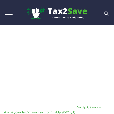
Pin Up Casino –
Azrbaycanda Onlayn
Kazino Pin-Up.9501
(3)
Home
|
Blog Grid View
|
Tax Planning
|
Pin Up Casino –
Azrbaycanda Onlayn Kazino Pin-Up.9501 (3)