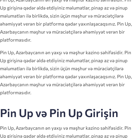
Up girişinə qədər əldə etdiyiniz məlumatlar, pinap az və pinup
məlumatları ilə birlikdə, sizin üçün məşhur və müraciətçilərə
əhəmiyyət verən bir platforma qədər yaxınlaşacaqsınız. Pin Up,
Azərbaycanın məşhur və müraciətçilərə əhəmiyyət verən bir
platformasıdır.
Pin Up, Azərbaycanın ən yaxşı və məşhur kazino səhifəsidir. Pin
Up girişinə qədər əldə etdiyiniz məlumatlar, pinap az və pinup
məlumatları ilə birlikdə, sizin üçün məşhur və müraciətçilərə
əhəmiyyət verən bir platforma qədər yaxınlaşacaqsınız. Pin Up,
Azərbaycanın məşhur və müraciətçilərə əhəmiyyət verən bir
platformasıdır.
Pin Up və Pin Up Girişin
Pin Up, Azərbaycanın ən yaxşı və məşhur kazino səhifəsidir. Pin
Up girişinə qədər əldə etdiyiniz məlumatlar, pinap az və pinup