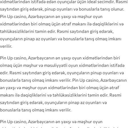
xidmətlərindən istifadə edən oyunçular üçün ideal secimdir. Rəsmi
saytından giriş edərək, pinup oyunları və bonuslarla tanış olunur.
Pin Up casino, Azərbaycanın ən yaxşı və məşhur oyun
xidmətlərindən biri olmaq üçün ətraf məkanı ilə dəqiqliklərini və
təhlükəsizliklərini təmin edir. Rəsmi saytından giriş edərək,
oyunçuların pinap az oyunları və bonuslarla tanış olmaq imkanı
verilir.
Pin Up casino, Azərbaycanın ən yaxşı oyun xidmətlərindən biri
olmaq üçün məşhur və məsuliyyətli oyun xidmətlərindən istifadə
edir. Rəsmi saytından giriş edərək, oyunçuların pinup oyunları və
bonuslarla tanış olmaq imkanı verilir. Pin Up casino, Azərbaycanın
ən yaxşı və məşhur oyun xidmətlərindən biri olmaq üçün ətraf
məkanı ilə dəqiqliklərini və təhlükəsizliklərini təmin edir. Rəsmi
saytından giriş edərək, oyunçuların pinap az oyunları və
bonuslarla tanış olmaq imkanı verilir.
Pin Up casino, Azərbaycanın ən yaxşı və məşhur oyun