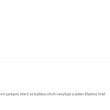
ivní jackpot, který se každou chvíli navyšuje a jeden šťastný hráč