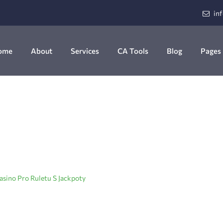
in
ome
About
Services
CA Tools
Blog
Pages
ro Ruletu S Jackpoty
asino Pro Ruletu S Jackpoty