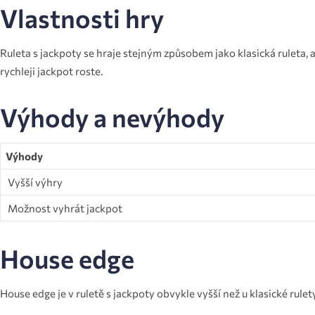
Vlastnosti hry
Ruleta s jackpoty se hraje stejným způsobem jako klasická ruleta, a
rychleji jackpot roste.
Výhody a nevýhody
Výhody
Vyšší výhry
Možnost vyhrát jackpot
House edge
House edge je v ruletě s jackpoty obvykle vyšší než u klasické rul