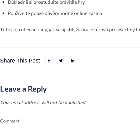
Důkladně si prostudujte pravidla hry
Používejte pouze důvěryhodné online kasina
Toto jsou obecné rady, jak se ujistit, že hra je férová pro všechny h
Share This Post
Leave a Reply
Your email address will not be published.