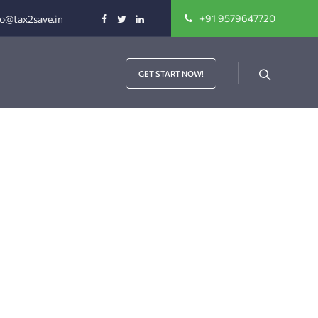
+91 9579647720
fo@tax2save.in
GET START NOW!