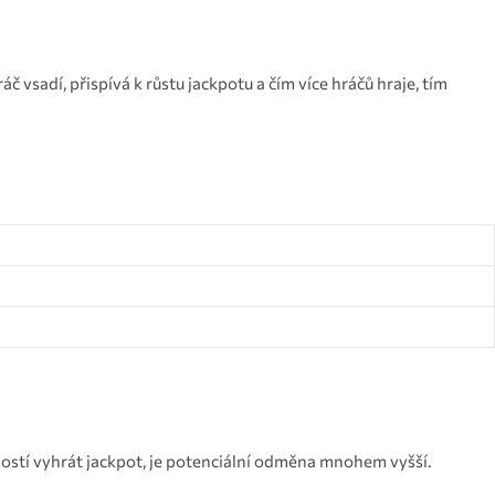
č vsadí, přispívá k růstu jackpotu a čím více hráčů hraje, tím
ožností vyhrát jackpot, je potenciální odměna mnohem vyšší.