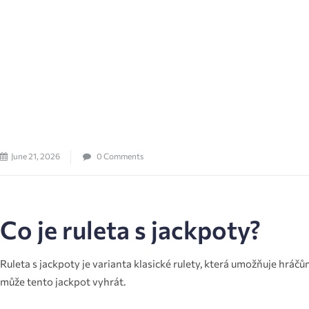
June 21, 2026
0 Comments
Co je ruleta s jackpoty?
Ruleta s jackpoty je varianta klasické rulety, která umožňuje hráčům
může tento jackpot vyhrát.