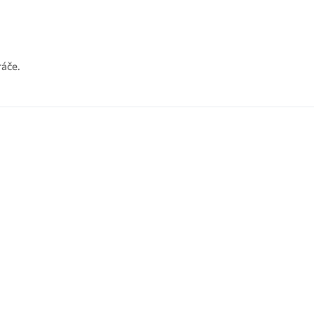
ráče.