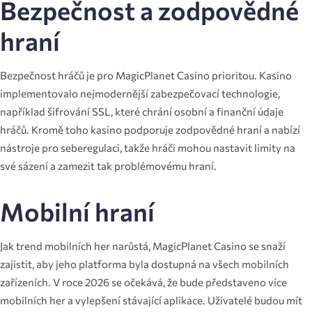
Bezpečnost a zodpovědné
hraní
Bezpečnost hráčů je pro MagicPlanet Casino prioritou. Kasino
implementovalo nejmodernější zabezpečovací technologie,
například šifrování SSL, které chrání osobní a finanční údaje
hráčů. Kromě toho kasino podporuje zodpovědné hraní a nabízí
nástroje pro seberegulaci, takže hráči mohou nastavit limity na
své sázení a zamezit tak problémovému hraní.
Mobilní hraní
Jak trend mobilních her narůstá, MagicPlanet Casino se snaží
zajistit, aby jeho platforma byla dostupná na všech mobilních
zařízeních. V roce 2026 se očekává, že bude představeno více
mobilních her a vylepšení stávající aplikace. Uživatelé budou mít