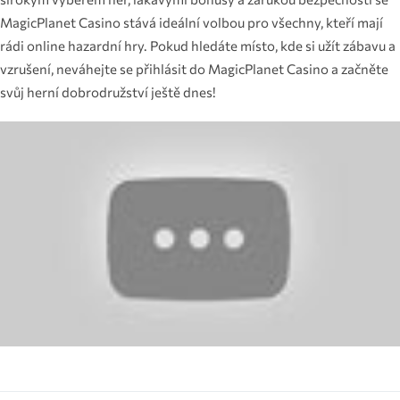
MagicPlanet Casino stává ideální volbou pro všechny, kteří mají
rádi online hazardní hry. Pokud hledáte místo, kde si užít zábavu a
vzrušení, neváhejte se přihlásit do MagicPlanet Casino a začněte
svůj herní dobrodružství ještě dnes!