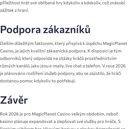
příležitost hrát své oblíbené hry kdykoliv a kdekoliv, což znásobí
zážitek z hraní.
Podpora zákazníků
Dalším důležitým faktorem, který přispívá k úspěchu MagicPlanet
Casino, je jejich kvalitní zákaznická podpora. K dispozici je tým
odborníků, který odpovídá na otázky hráčů prostřednictvím
různých kanálů, jako jsou e-maily, live chat a telefon. V roce 2026
je plánováno rozšíření služeb podpory, aby se zajistilo, že hráči
dostanou pomoc kdykoliv to potřebují.
Závěr
Rok 2026 je pro MagicPlanet Casino velkým obdobím, neboť
kasino plánuje expandovat a zlepšovat své služby pro hráče. S
širokým výběrem her, lákavými bonusy a zárukou bezpečnosti se