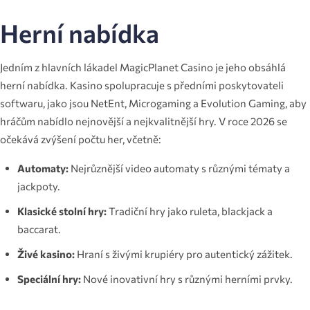
Herní nabídka
Jedním z hlavních lákadel MagicPlanet Casino je jeho obsáhlá
herní nabídka. Kasino spolupracuje s předními poskytovateli
softwaru, jako jsou NetEnt, Microgaming a Evolution Gaming, aby
hráčům nabídlo nejnovější a nejkvalitnější hry. V roce 2026 se
očekává zvýšení počtu her, včetně:
Automaty:
Nejrůznější video automaty s různými tématy a
jackpoty.
Klasické stolní hry:
Tradiční hry jako ruleta, blackjack a
baccarat.
Živé kasino:
Hraní s živými krupiéry pro autentický zážitek.
Speciální hry:
Nové inovativní hry s různými herními prvky.