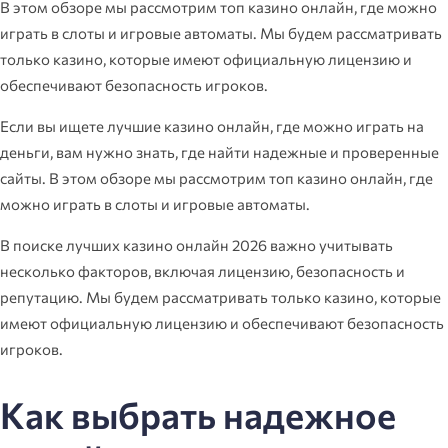
В этом обзоре мы рассмотрим топ казино онлайн, где можно
играть в слоты и игровые автоматы. Мы будем рассматривать
только казино, которые имеют официальную лицензию и
обеспечивают безопасность игроков.
Если вы ищете лучшие казино онлайн, где можно играть на
деньги, вам нужно знать, где найти надежные и проверенные
сайты. В этом обзоре мы рассмотрим топ казино онлайн, где
можно играть в слоты и игровые автоматы.
В поиске лучших казино онлайн 2026 важно учитывать
несколько факторов, включая лицензию, безопасность и
репутацию. Мы будем рассматривать только казино, которые
имеют официальную лицензию и обеспечивают безопасность
игроков.
Как выбрать надежное