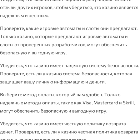
отзывы других игроков, чтобы убедиться, что казино является
надежным и честным.
Проверьте, какие игровые автоматы и слоты они предлагают.
Только казино, которые предлагают игровые автоматы и
слоты от проверенных разработчиков, могут обеспечить
безопасную и выгодную игру.
Убедитесь, что казино имеет надежную систему безопасности.
Проверьте, есть ли у казино система безопасности, которая
защищает вашу личную информацию и деньги.
Выберите метод оплаты, который вам удобен. Только
надежные методы оплаты, такие как Visa, Mastercard и Skrill,
могут обеспечить безопасную и выгодную игру.
Убедитесь, что казино имеет честную политику возврата
денег. Проверьте, есть ли у казино честная политика возврата
денег, и какие условия она предлагает.