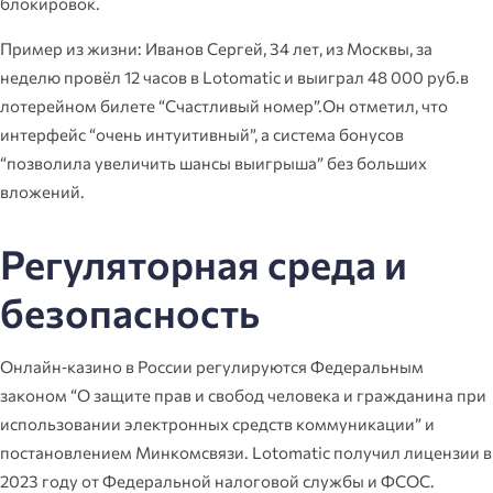
блокировок.
Пример из жизни: Иванов Сергей, 34 лет, из Москвы, за
неделю провёл 12 часов в Lotomatic и выиграл 48 000 руб.в
лотерейном билете “Счастливый номер”.Он отметил, что
интерфейс “очень интуитивный”, а система бонусов
“позволила увеличить шансы выигрыша” без больших
вложений.
Регуляторная среда и
безопасность
Онлайн‑казино в России регулируются Федеральным
законом “О защите прав и свобод человека и гражданина при
использовании электронных средств коммуникации” и
постановлением Минкомсвязи. Lotomatic получил лицензии в
2023 году от Федеральной налоговой службы и ФСОС.