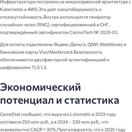
Инфраструктура построена на микросервисной архитектуре с
Kubernetes и AWS.Это даёт масштабируемость и
отказоустойчивость.Внутри используется генератор
случайных чисел (RNG), сертифицированный в СНГ,
подтверждённый сертификатом CasinoTech № 2023‑02.
Для оплаты подключены Яндекс.Деньги, QIWI, WebMoney и
банковские карты Visa/Mastercard.Безопасность
обеспечивается двухфакторной аутентификацией и
шифрованием TLS 1.3.
Экономический
потенциал и статистика
GameStat сообщает, что выручка Lotomatic в 2023 году
составила 250 млн руб., а в 2024 – 330 млн руб., что
эквивалентно CAGR ≈ 30%.Прогнозируется, что к 2025 году