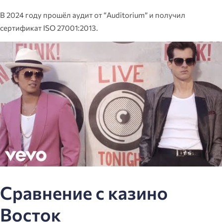
В 2024 году прошёл аудит от “Auditorium” и получил
сертификат ISO 27001:2013.
Сравнение с казино
Восток