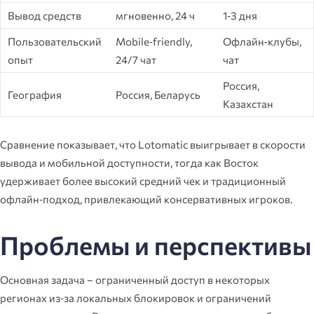
Вывод средств
мгновенно, 24 ч
1‑3 дня
Пользовательский
Mobile‑friendly,
Офлайн‑клубы,
опыт
24/7 чат
чат
Россия,
География
Россия, Беларусь
Казахстан
Сравнение показывает, что Lotomatic выигрывает в скорости
вывода и мобильной доступности, тогда как Восток
удерживает более высокий средний чек и традиционный
офлайн‑подход, привлекающий консервативных игроков.
Проблемы и перспективы
Основная задача – ограниченный доступ в некоторых
регионах из‑за локальных блокировок и ограничений