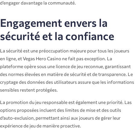
d’engager davantage la communauté.
Engagement envers la
sécurité et la confiance
La sécurité est une préoccupation majeure pour tous les joueurs
en ligne, et Vegas Hero Casino ne fait pas exception. La
plateforme opère sous une licence de jeu reconnue, garantissant
des normes élevées en matière de sécurité et de transparence. Le
cryptage des données des utilisateurs assure que les informations
sensibles restent protégées.
La promotion du jeu responsable est également une priorité. Las
options proposées incluent des limites de mise et des outils
d’auto-exclusion, permettant ainsi aux joueurs de gérer leur
expérience de jeu de manière proactive.