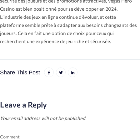
sécurité des joueurs et des promotions attractives, Vegas Hero
Casino est bien positionné pour se développer en 2024.
L’industrie des jeux en ligne continue d’évoluer, et cette
plateforme semble prête à s’adapter aux besoins changeants des
joueurs. Cela en fait une option de choix pour ceux qui
recherchent une expérience de jeu riche et sécurisée.
Share This Post
Leave a Reply
Your email address will not be published.