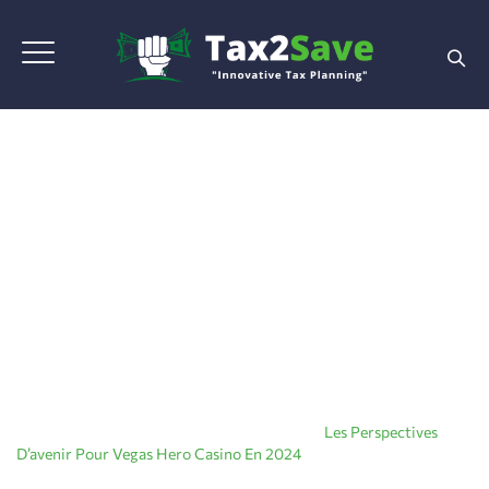
Les Perspectives
D’avenir Pour Vegas
Hero Casino En 2024
Home
|
Blog Grid View
|
Tax Planning
|
Les Perspectives
D’avenir Pour Vegas Hero Casino En 2024