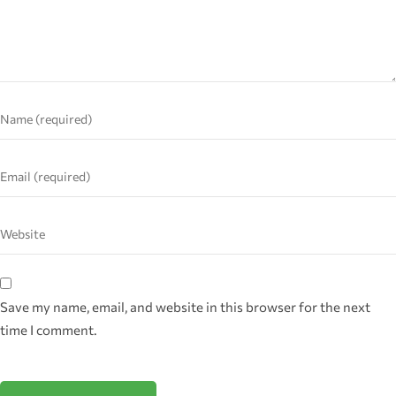
Save my name, email, and website in this browser for the next
time I comment.