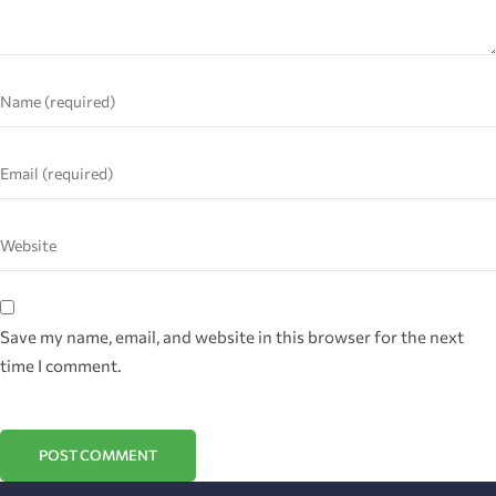
Save my name, email, and website in this browser for the next
time I comment.