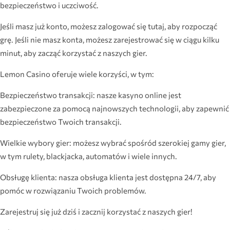
bezpieczeństwo i uczciwość.
Jeśli masz już konto, możesz zalogować się tutaj, aby rozpocząć
grę. Jeśli nie masz konta, możesz zarejestrować się w ciągu kilku
minut, aby zacząć korzystać z naszych gier.
Lemon Casino oferuje wiele korzyści, w tym:
Bezpieczeństwo transakcji: nasze kasyno online jest
zabezpieczone za pomocą najnowszych technologii, aby zapewnić
bezpieczeństwo Twoich transakcji.
Wielkie wybory gier: możesz wybrać spośród szerokiej gamy gier,
w tym rulety, blackjacka, automatów i wiele innych.
Obsługę klienta: nasza obsługa klienta jest dostępna 24/7, aby
pomóc w rozwiązaniu Twoich problemów.
Zarejestruj się już dziś i zacznij korzystać z naszych gier!