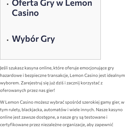
Oferta Gry w Lemon
Casino
Wybór Gry
Jeśli szukasz kasyna online, które oferuje emocjonujące gry
hazardowe i bezpieczne transakcje, Lemon Casino jest idealnym
wyborem. Zarejestruj się już dziś i zacznij korzystać z
oferowanych przez nas gier!
W Lemon Casino możesz wybrać spośród szerokiej gamy gier, w
tym rulety, blackjacka, automatów i wiele innych. Nasze kasyno
online jest zawsze dostępne, a nasze gry są testowane i
certyfikowane przez niezależne organizacje, aby zapewnić