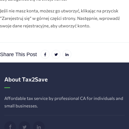
Jeśli nie masz konta, możesz go utworzyć, klikając na przycisk
“Zarejestruj się” w górnej części strony. Następnie, wprowadź
swoje dane rejestracyjne, aby utworzyć konto.
Share This Post
About Tax2Save
Affordable tax service by professional CA for individuals and
small businesses.