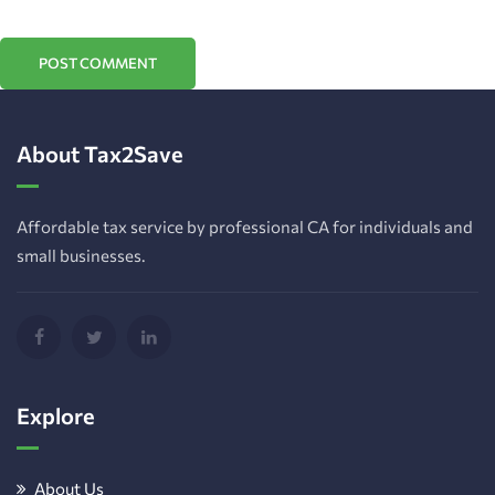
About Tax2Save
Affordable tax service by professional CA for individuals and
small businesses.
Explore
About Us