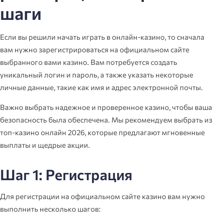
шаги
Если вы решили начать играть в онлайн-казино, то сначала
вам нужно зарегистрироваться на официальном сайте
выбранного вами казино. Вам потребуется создать
уникальный логин и пароль, а также указать некоторые
личные данные, такие как имя и адрес электронной почты.
Важно выбрать надежное и проверенное казино, чтобы ваша
безопасность была обеспечена. Мы рекомендуем выбрать из
топ-казино онлайн 2026, которые предлагают мгновенные
выплаты и щедрые акции.
Шаг 1: Регистрация
Для регистрации на официальном сайте казино вам нужно
выполнить несколько шагов: