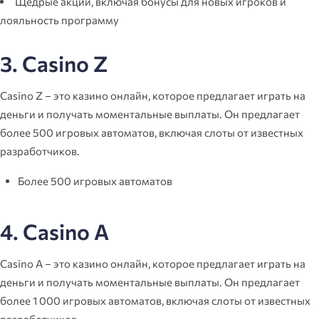
Щедрые акции, включая бонусы для новых игроков и
лояльность программу
3. Casino Z
Casino Z – это казино онлайн, которое предлагает играть на
деньги и получать моментальные выплаты. Он предлагает
более 500 игровых автоматов, включая слоты от известных
разработчиков.
Более 500 игровых автоматов
4. Casino A
Casino A – это казино онлайн, которое предлагает играть на
деньги и получать моментальные выплаты. Он предлагает
более 1 000 игровых автоматов, включая слоты от известных