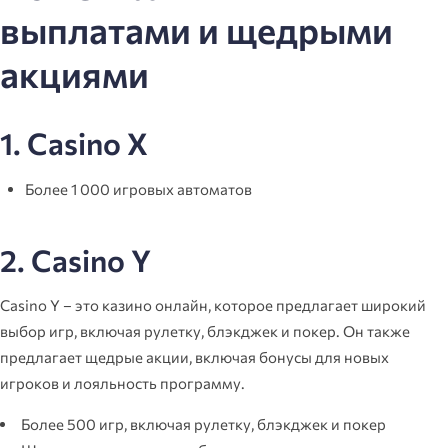
выплатами и щедрыми
акциями
1. Casino X
Более 1 000 игровых автоматов
2. Casino Y
Casino Y – это казино онлайн, которое предлагает широкий
выбор игр, включая рулетку, блэкджек и покер. Он также
предлагает щедрые акции, включая бонусы для новых
игроков и лояльность программу.
Более 500 игр, включая рулетку, блэкджек и покер