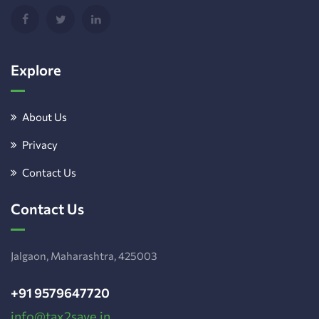
Explore
About Us
Privacy
Contact Us
Contact Us
Jalgaon, Maharashtra, 425003
+91 9579647720
info@tax2save.in