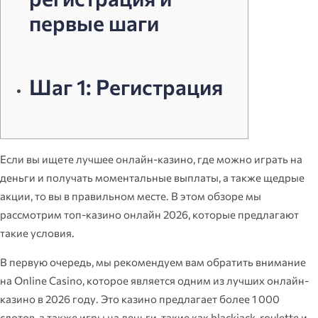
первые шаги
Шаг 1: Регистрация
Если вы ищете лучшее онлайн-казино, где можно играть на
деньги и получать моментальные выплаты, а также щедрые
акции, то вы в правильном месте. В этом обзоре мы
рассмотрим топ-казино онлайн 2026, которые предлагают
такие условия.
В первую очередь, мы рекомендуем вам обратить внимание
на Online Casino, которое является одним из лучших онлайн-
казино в 2026 году. Это казино предлагает более 1 000
слотов, а также игры на деньги, такие как blackjack, roulette и