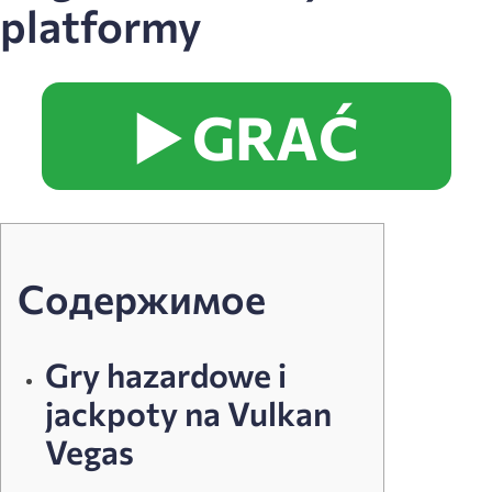
platformy
▶️ GRAĆ
Содержимое
Gry hazardowe i
jackpoty na Vulkan
Vegas