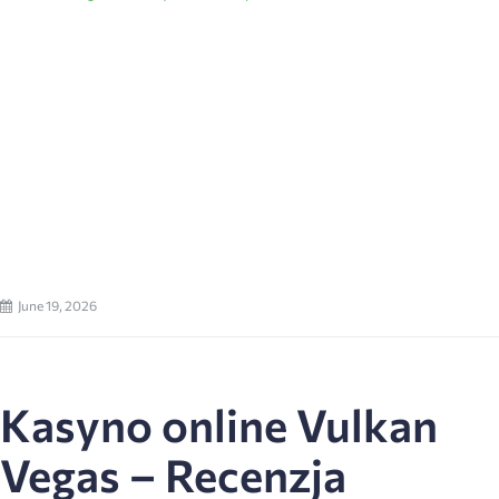
June 19, 2026
Kasyno online Vulkan
Vegas – Recenzja