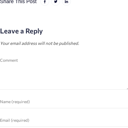
Share This Post
Leave a Reply
Your email address will not be published.