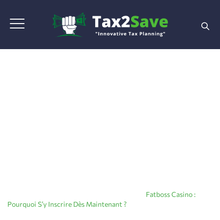
Fatboss Casino :
Pourquoi S’y Inscrire
Dès Maintenant ?
Home
|
Blog Grid View
|
Tax Planning
|
Fatboss Casino :
Pourquoi S’y Inscrire Dès Maintenant ?