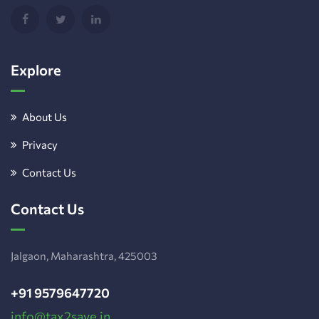
Explore
About Us
Privacy
Contact Us
Contact Us
Jalgaon, Maharashtra, 425003
+91 9579647720
info@tax2save.in