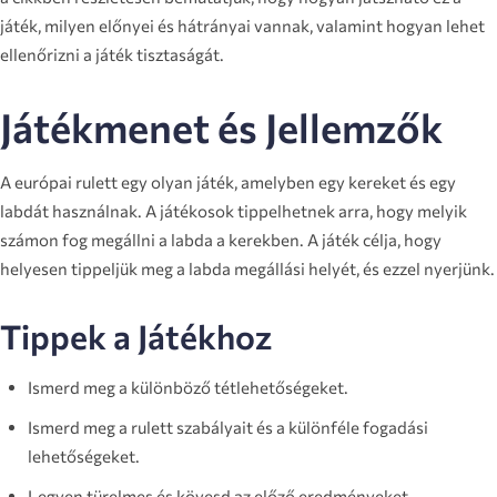
játék, milyen előnyei és hátrányai vannak, valamint hogyan lehet
ellenőrizni a játék tisztaságát.
Játékmenet és Jellemzők
A európai rulett egy olyan játék, amelyben egy kereket és egy
labdát használnak. A játékosok tippelhetnek arra, hogy melyik
számon fog megállni a labda a kerekben. A játék célja, hogy
helyesen tippeljük meg a labda megállási helyét, és ezzel nyerjünk.
Tippek a Játékhoz
Ismerd meg a különböző tétlehetőségeket.
Ismerd meg a rulett szabályait és a különféle fogadási
lehetőségeket.
Legyen türelmes és kövesd az előző eredményeket.