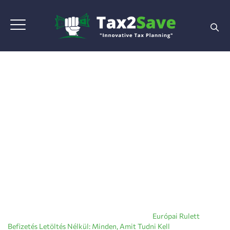
Európai Rulett
Befizetés Letöltés
Nélkül: Minden, Amit
Tudni Kell
Home
|
Blog Grid View
|
Tax Planning
|
Európai Rulett
Befizetés Letöltés Nélkül: Minden, Amit Tudni Kell