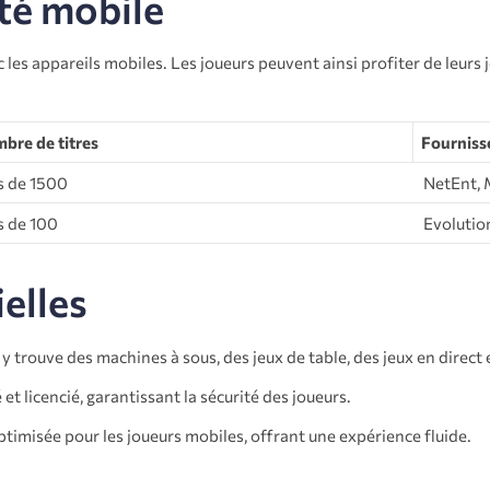
ité mobile
les appareils mobiles. Les joueurs peuvent ainsi profiter de leur
bre de titres
Fourniss
s de 1500
NetEnt,
s de 100
Evolutio
elles
y trouve des machines à sous, des jeux de table, des jeux en direct 
 et licencié, garantissant la sécurité des joueurs.
ptimisée pour les joueurs mobiles, offrant une expérience fluide.