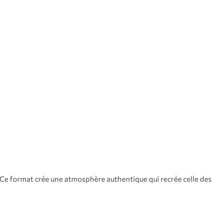
. Ce format crée une atmosphère authentique qui recrée celle des