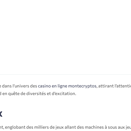
dans l’univers des
casino en ligne montecryptos
, attirant l’atten
 en quête de diversités et d’excitation.
x
 englobant des milliers de jeux allant des machines à sous aux jeu