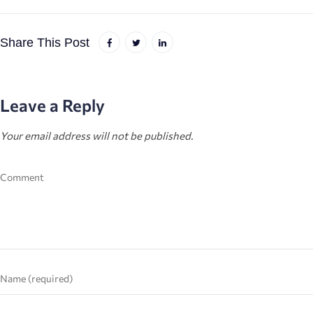
Share This Post
Leave a Reply
Your email address will not be published.