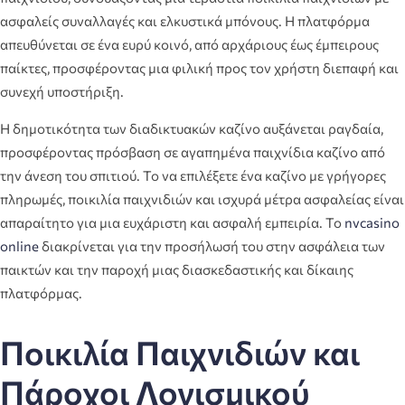
ασφαλείς συναλλαγές και ελκυστικά μπόνους. Η πλατφόρμα
απευθύνεται σε ένα ευρύ κοινό, από αρχάριους έως έμπειρους
παίκτες, προσφέροντας μια φιλική προς τον χρήστη διεπαφή και
συνεχή υποστήριξη.
Η δημοτικότητα των διαδικτυακών καζίνο αυξάνεται ραγδαία,
προσφέροντας πρόσβαση σε αγαπημένα παιχνίδια καζίνο από
την άνεση του σπιτιού. Το να επιλέξετε ένα καζίνο με γρήγορες
πληρωμές, ποικιλία παιχνιδιών και ισχυρά μέτρα ασφαλείας είναι
απαραίτητο για μια ευχάριστη και ασφαλή εμπειρία. Το
nvcasino
online
διακρίνεται για την προσήλωσή του στην ασφάλεια των
παικτών και την παροχή μιας διασκεδαστικής και δίκαιης
πλατφόρμας.
Ποικιλία Παιχνιδιών και
Πάροχοι Λογισμικού