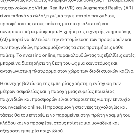
της τεχνολογίας Virtual Reality (VR) και Augmented Reality (AR)
είναι πιθανό να αλλάξει ριζικά την εμπειρία παιχνιδιού,
προσφέροντας στους παίκτες μια πιο ρεαλιστική και
συναρπαστική ατμόσφαιρα. Η χρήση της τεχνητής νοημοσύνης
(AI) μπορεί να βελτιώσει την εξατομίκευση των προσφορών και
των παιχνιδιών, προσαρμόζοντάς τα στις προτιμήσεις κάθε
παίκτη. Το nvcasino online, παρακολουθώντας τις εξελίξεις αυτές,
μπορεί να διατηρήσει τη θέση του ως μια καινοτόμος και
ανταγωνιστική πλατφόρμα στον χώρο των διαδικτυακών καζίνο.
Η συνεχής βελτίωση της εμπειρίας χρήστη, η ενίσχυση των
μέτρων ασφαλείας και η παροχή μιας ευρείας ποικιλίας
παιχνιδιών και προσφορών είναι απαραίτητες για την επιτυχία
του nvcasino online. Η προσαρμογή στις νέες τεχνολογίες και
τάσεις θα του επιτρέψει να παραμείνει στην πρώτη γραμμή του
κλάδου και να προσφέρει στους παίκτες μια μοναδική και
αξέχαστη εμπειρία παιχνιδιού.