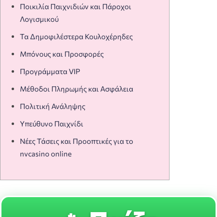
Ποικιλία Παιχνιδιών και Πάροχοι
Λογισμικού
Τα Δημοφιλέστερα Κουλοχέρηδες
Μπόνους και Προσφορές
Προγράμματα VIP
Μέθοδοι Πληρωμής και Ασφάλεια
Πολιτική Ανάληψης
Υπεύθυνο Παιχνίδι
Νέες Τάσεις και Προοπτικές για το
nvcasino online