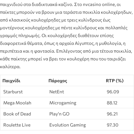
παιχνιδιού στα διαδικτυακά καζίνο. Στο nvcasino online, οι
παίκτες μπορούν να βρουν μια τεράστια ποικιλία κουλοχέρηδων,
από κλασικούς κουλοχέρηδες με τρεις κυλίνδρους έως
μοντέρνους κουλοχέρηδες με πέντε κυλίνδρους και πολλαπλές
γραμμές πληρωμής. Οι κουλοχέρηδες διαθέτουν επίσης
διαφορετικά θέματα, όπως η αρχαία Αίγυπτος, η μυθολογία, η
περιπέτεια και η φαντασία. Επιλέγοντας από μια τέτοια ποικιλία,
κάθε παίκτης μπορεί να βρει τον κουλοχέρη που του ταιριάζει
καλύτερα.
Παιχνίδι
Πάροχος
RTP (%)
Starburst
NetEnt
96.09
Mega Moolah
Microgaming
88.12
Book of Dead
Play'n GO
96.21
Roulette Live
Evolution Gaming
97.30