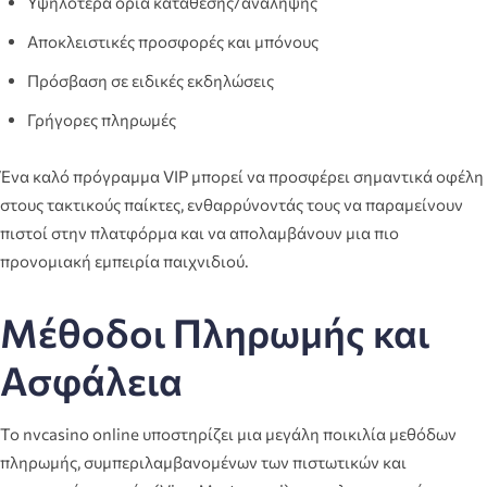
Υψηλότερα όρια κατάθεσης/ανάληψης
Αποκλειστικές προσφορές και μπόνους
Πρόσβαση σε ειδικές εκδηλώσεις
Γρήγορες πληρωμές
Ένα καλό πρόγραμμα VIP μπορεί να προσφέρει σημαντικά οφέλη
στους τακτικούς παίκτες, ενθαρρύνοντάς τους να παραμείνουν
πιστοί στην πλατφόρμα και να απολαμβάνουν μια πιο
προνομιακή εμπειρία παιχνιδιού.
Μέθοδοι Πληρωμής και
Ασφάλεια
Το nvcasino online υποστηρίζει μια μεγάλη ποικιλία μεθόδων
πληρωμής, συμπεριλαμβανομένων των πιστωτικών και