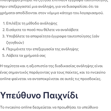
πριν επεξεργαστεί μια ανάληψη, για να διασφαλίσει ότι τα
χρήματα αποδίδονται στον νόμιμο κάτοχο του λογαριασμού.
Επιλέξτε τη μέθοδο ανάληψης
Εισάγετε το ποσό που θέλετε να αναλάβετε
Υποβάλετε τα απαραίτητα έγγραφα ταυτοποίησης (εάν
ζητηθούν)
Περιμένετε την επεξεργασία της ανάληψης
Λάβετε τα χρήματά σας
Η ταχύτητα και η αξιοπιστία της διαδικασίας ανάληψης είναι
ένας σημαντικός παράγοντας για τους παίκτες, και το nvcasino
online φαίνεται να ανταποκρίνεται σε αυτές τις προσδοκίες.
Υπεύθυνο Παιχνίδι
Το nvcasino online δεσμεύεται να προωθήσει το υπεύθυνο