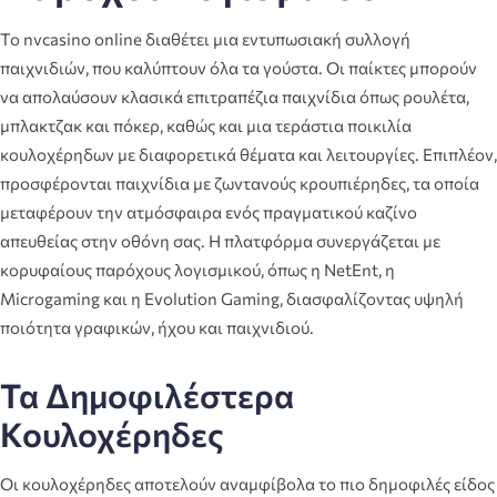
Το nvcasino online διαθέτει μια εντυπωσιακή συλλογή
παιχνιδιών, που καλύπτουν όλα τα γούστα. Οι παίκτες μπορούν
να απολαύσουν κλασικά επιτραπέζια παιχνίδια όπως ρουλέτα,
μπλακτζακ και πόκερ, καθώς και μια τεράστια ποικιλία
κουλοχέρηδων με διαφορετικά θέματα και λειτουργίες. Επιπλέον,
προσφέρονται παιχνίδια με ζωντανούς κρουπιέρηδες, τα οποία
μεταφέρουν την ατμόσφαιρα ενός πραγματικού καζίνο
απευθείας στην οθόνη σας. Η πλατφόρμα συνεργάζεται με
κορυφαίους παρόχους λογισμικού, όπως η NetEnt, η
Microgaming και η Evolution Gaming, διασφαλίζοντας υψηλή
ποιότητα γραφικών, ήχου και παιχνιδιού.
Τα Δημοφιλέστερα
Κουλοχέρηδες
Οι κουλοχέρηδες αποτελούν αναμφίβολα το πιο δημοφιλές είδος