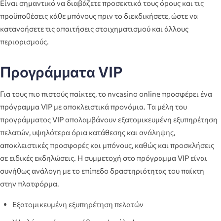
Είναι σημαντικό να διαβάζετε προσεκτικά τους όρους και τις
προϋποθέσεις κάθε μπόνους πριν το διεκδικήσετε, ώστε να
κατανοήσετε τις απαιτήσεις στοιχηματισμού και άλλους
περιορισμούς.
Προγράμματα VIP
Για τους πιο πιστούς παίκτες, το nvcasino online προσφέρει ένα
πρόγραμμα VIP με αποκλειστικά προνόμια. Τα μέλη του
προγράμματος VIP απολαμβάνουν εξατομικευμένη εξυπηρέτηση
πελατών, υψηλότερα όρια κατάθεσης και ανάληψης,
αποκλειστικές προσφορές και μπόνους, καθώς και προσκλήσεις
σε ειδικές εκδηλώσεις. Η συμμετοχή στο πρόγραμμα VIP είναι
συνήθως ανάλογη με το επίπεδο δραστηριότητας του παίκτη
στην πλατφόρμα.
Εξατομικευμένη εξυπηρέτηση πελατών