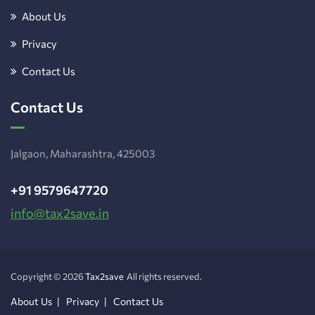
About Us
Privacy
Contact Us
Contact Us
Jalgaon, Maharashtra, 425003
+91 9579647720
info@tax2save.in
Copyright © 2026
Tax2save
All rights reserved.
About Us
Privacy
Contact Us