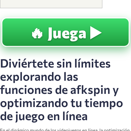
🔥 Juega ▶️
Diviértete sin límites
explorando las
funciones de afkspin y
optimizando tu tiempo
de juego en línea
En el dinámico mundo de los videojuegos en línea, la optimización