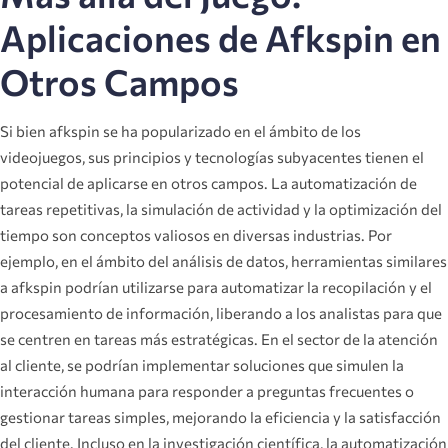
Aplicaciones de Afkspin en
Otros Campos
Si bien afkspin se ha popularizado en el ámbito de los
videojuegos, sus principios y tecnologías subyacentes tienen el
potencial de aplicarse en otros campos. La automatización de
tareas repetitivas, la simulación de actividad y la optimización del
tiempo son conceptos valiosos en diversas industrias. Por
ejemplo, en el ámbito del análisis de datos, herramientas similares
a afkspin podrían utilizarse para automatizar la recopilación y el
procesamiento de información, liberando a los analistas para que
se centren en tareas más estratégicas. En el sector de la atención
al cliente, se podrían implementar soluciones que simulen la
interacción humana para responder a preguntas frecuentes o
gestionar tareas simples, mejorando la eficiencia y la satisfacción
del cliente. Incluso en la investigación científica, la automatización