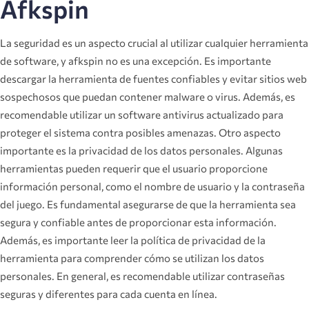
Afkspin
La seguridad es un aspecto crucial al utilizar cualquier herramienta
de software, y afkspin no es una excepción. Es importante
descargar la herramienta de fuentes confiables y evitar sitios web
sospechosos que puedan contener malware o virus. Además, es
recomendable utilizar un software antivirus actualizado para
proteger el sistema contra posibles amenazas. Otro aspecto
importante es la privacidad de los datos personales. Algunas
herramientas pueden requerir que el usuario proporcione
información personal, como el nombre de usuario y la contraseña
del juego. Es fundamental asegurarse de que la herramienta sea
segura y confiable antes de proporcionar esta información.
Además, es importante leer la política de privacidad de la
herramienta para comprender cómo se utilizan los datos
personales. En general, es recomendable utilizar contraseñas
seguras y diferentes para cada cuenta en línea.