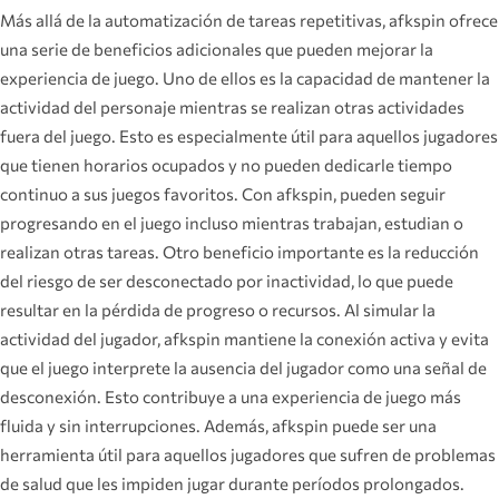
Más allá de la automatización de tareas repetitivas, afkspin ofrece
una serie de beneficios adicionales que pueden mejorar la
experiencia de juego. Uno de ellos es la capacidad de mantener la
actividad del personaje mientras se realizan otras actividades
fuera del juego. Esto es especialmente útil para aquellos jugadores
que tienen horarios ocupados y no pueden dedicarle tiempo
continuo a sus juegos favoritos. Con afkspin, pueden seguir
progresando en el juego incluso mientras trabajan, estudian o
realizan otras tareas. Otro beneficio importante es la reducción
del riesgo de ser desconectado por inactividad, lo que puede
resultar en la pérdida de progreso o recursos. Al simular la
actividad del jugador, afkspin mantiene la conexión activa y evita
que el juego interprete la ausencia del jugador como una señal de
desconexión. Esto contribuye a una experiencia de juego más
fluida y sin interrupciones. Además, afkspin puede ser una
herramienta útil para aquellos jugadores que sufren de problemas
de salud que les impiden jugar durante períodos prolongados.