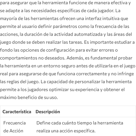
para asegurar que la herramienta funcione de manera efectiva y
se adapte a las necesidades específicas de cada jugador. La
mayoría de las herramientas ofrecen una interfaz intuitiva que
permite al usuario definir parámetros como la frecuencia de las
acciones, la duración de la actividad automatizada y las áreas del
juego donde se deben realizar las tareas. Es importante estudiar a
fondo las opciones de configuración para evitar errores o
comportamientos no deseados. Además, es fundamental probar
la herramienta en un entorno seguro antes de utilizarla en el juego
real para asegurarse de que funciona correctamente y no infringe
las reglas del juego. La capacidad de personalizar la herramienta
permite a los jugadores optimizar su experiencia y obtener el
máximo beneficio de su uso.
Característica
Descripción
Frecuencia
Define cada cuánto tiempo la herramienta
de Acción
realiza una acción específica.