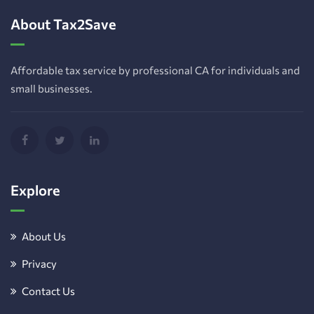
About Tax2Save
Affordable tax service by professional CA for individuals and
small businesses.
Explore
About Us
Privacy
Contact Us