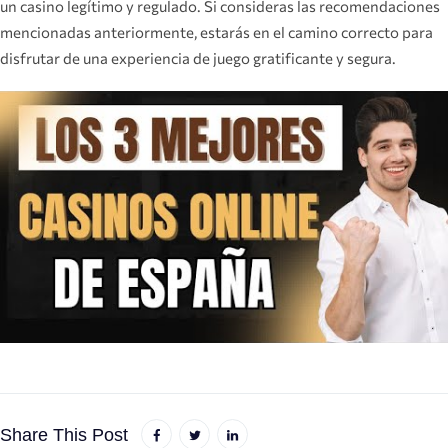
un casino legítimo y regulado. Si consideras las recomendaciones
mencionadas anteriormente, estarás en el camino correcto para
disfrutar de una experiencia de juego gratificante y segura.
Share This Post