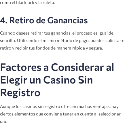
como el blackjack y la ruleta.
4. Retiro de Ganancias
Cuando desees retirar tus ganancias, el proceso es igual de
sencillo. Utilizando el mismo método de pago, puedes solicitar el
retiro y recibir tus fondos de manera rápida y segura.
Factores a Considerar al
Elegir un Casino Sin
Registro
Aunque los casinos sin registro ofrecen muchas ventajas, hay
ciertos elementos que conviene tener en cuenta al seleccionar
uno: