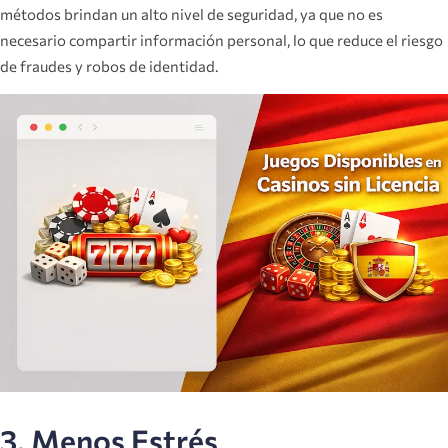
métodos brindan un alto nivel de seguridad, ya que no es
necesario compartir información personal, lo que reduce el riesgo
de fraudes y robos de identidad.
3. Menos Estrés