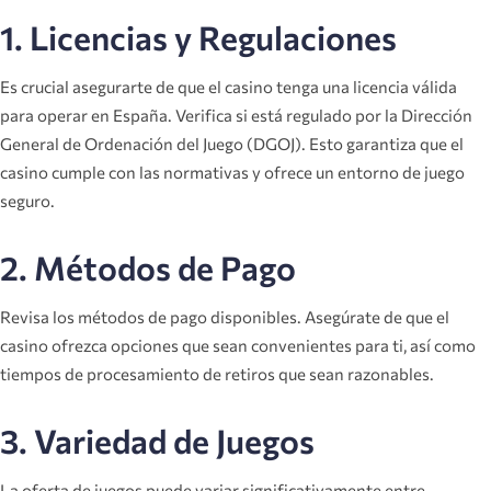
1. Licencias y Regulaciones
Es crucial asegurarte de que el casino tenga una licencia válida
para operar en España. Verifica si está regulado por la Dirección
General de Ordenación del Juego (DGOJ). Esto garantiza que el
casino cumple con las normativas y ofrece un entorno de juego
seguro.
2. Métodos de Pago
Revisa los métodos de pago disponibles. Asegúrate de que el
casino ofrezca opciones que sean convenientes para ti, así como
tiempos de procesamiento de retiros que sean razonables.
3. Variedad de Juegos
La oferta de juegos puede variar significativamente entre