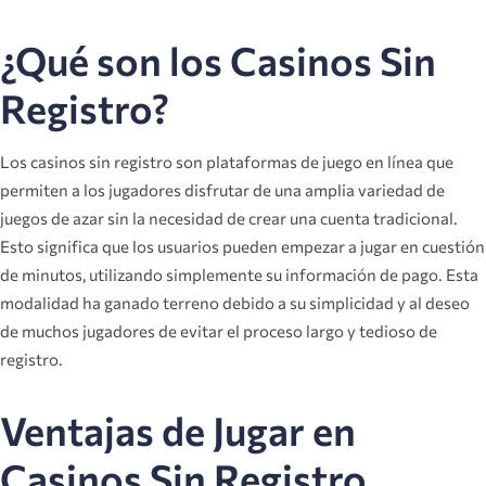
¿Qué son los Casinos Sin
Registro?
Los casinos sin registro son plataformas de juego en línea que
permiten a los jugadores disfrutar de una amplia variedad de
juegos de azar sin la necesidad de crear una cuenta tradicional.
Esto significa que los usuarios pueden empezar a jugar en cuestión
de minutos, utilizando simplemente su información de pago. Esta
modalidad ha ganado terreno debido a su simplicidad y al deseo
de muchos jugadores de evitar el proceso largo y tedioso de
registro.
Ventajas de Jugar en
Casinos Sin Registro