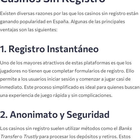
Existen diversas razones por las que los casinos sin registro están
ganando popularidad en España. Algunas de las principales
ventajas son las siguientes:
1. Registro Instantáneo
Uno de los mayores atractivos de estas plataformas es que los
jugadores no tienen que completar formularios de registro. Ello
permite a los usuarios iniciar sesión y comenzar a jugar casi de
inmediato. Este proceso simplificado es ideal para quienes buscan
una experiencia de juego rápida y sin complicaciones.
2. Anonimato y Seguridad
Los casinos sin registro suelen utilizar métodos como el
Banks
Transfer
o
Trustly
para procesar los depósitos y retiros. Estos