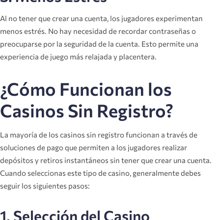
Al no tener que crear una cuenta, los jugadores experimentan
menos estrés. No hay necesidad de recordar contraseñas o
preocuparse por la seguridad de la cuenta. Esto permite una
experiencia de juego más relajada y placentera.
¿Cómo Funcionan los
Casinos Sin Registro?
La mayoría de los casinos sin registro funcionan a través de
soluciones de pago que permiten a los jugadores realizar
depósitos y retiros instantáneos sin tener que crear una cuenta.
Cuando seleccionas este tipo de casino, generalmente debes
seguir los siguientes pasos:
1. Selección del Casino