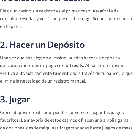
Elegir un casino sin registro es el primer paso. Asegúrate de
consultar reseñas y verificar que el sitio tenga licencia para operar
en España.
2. Hacer un Depósito
Una vez que has elegido el casino, puedes hacer un depósito
utilizando métodos de pago como Trustly. Al hacerlo, el casino
verifica automáticamente tu identidad a través de tu banco, lo que
elimina la necesidad de un registro manual.
3. Jugar
Con el depósito realizado, puedes comenzar a jugar tus juegos
favoritos. La mayoría de estos casinos ofrecen una amplia gama
de opciones, desde máquinas tragamonedas hasta juegos de mesa