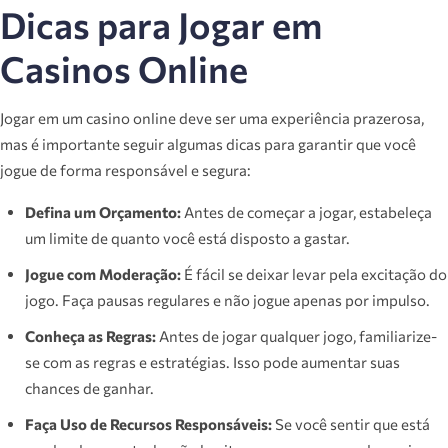
Dicas para Jogar em
Casinos Online
Jogar em um casino online deve ser uma experiência prazerosa,
mas é importante seguir algumas dicas para garantir que você
jogue de forma responsável e segura:
Defina um Orçamento:
Antes de começar a jogar, estabeleça
um limite de quanto você está disposto a gastar.
Jogue com Moderação:
É fácil se deixar levar pela excitação do
jogo. Faça pausas regulares e não jogue apenas por impulso.
Conheça as Regras:
Antes de jogar qualquer jogo, familiarize-
se com as regras e estratégias. Isso pode aumentar suas
chances de ganhar.
Faça Uso de Recursos Responsáveis:
Se você sentir que está