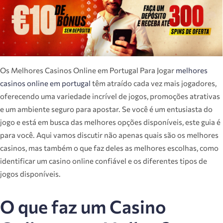
Os Melhores Casinos Online em Portugal Para Jogar
melhores
casinos online em portugal
têm atraído cada vez mais jogadores,
oferecendo uma variedade incrível de jogos, promoções atrativas
e um ambiente seguro para apostar. Se você é um entusiasta do
jogo e está em busca das melhores opções disponíveis, este guia é
para você. Aqui vamos discutir não apenas quais são os melhores
casinos, mas também o que faz deles as melhores escolhas, como
identificar um casino online confiável e os diferentes tipos de
jogos disponíveis.
O que faz um Casino