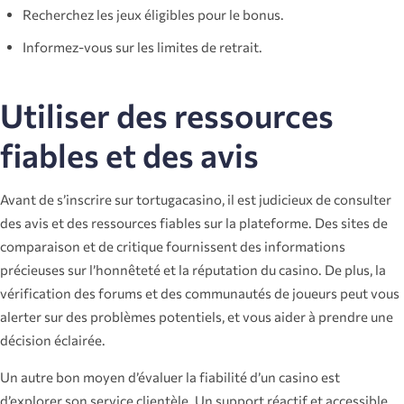
Recherchez les jeux éligibles pour le bonus.
Informez-vous sur les limites de retrait.
Utiliser des ressources
fiables et des avis
Avant de s’inscrire sur tortugacasino, il est judicieux de consulter
des avis et des ressources fiables sur la plateforme. Des sites de
comparaison et de critique fournissent des informations
précieuses sur l’honnêteté et la réputation du casino. De plus, la
vérification des forums et des communautés de joueurs peut vous
alerter sur des problèmes potentiels, et vous aider à prendre une
décision éclairée.
Un autre bon moyen d’évaluer la fiabilité d’un casino est
d’explorer son service clientèle. Un support réactif et accessible