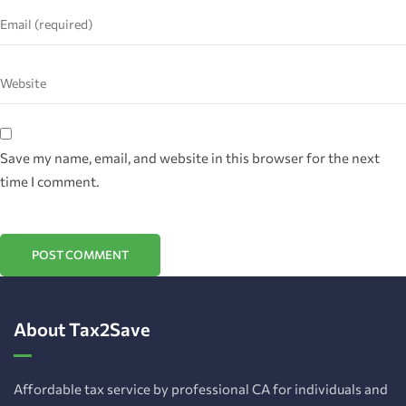
Save my name, email, and website in this browser for the next
time I comment.
About Tax2Save
Affordable tax service by professional CA for individuals and