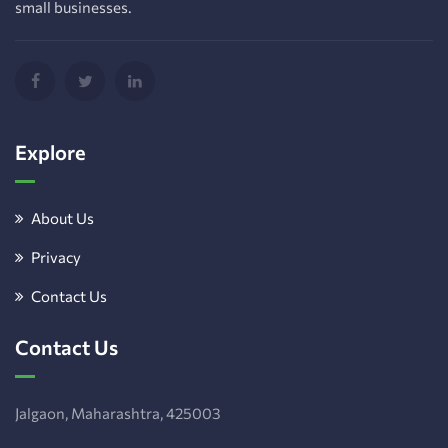
small businesses.
Explore
About Us
Privacy
Contact Us
Contact Us
Jalgaon, Maharashtra, 425003