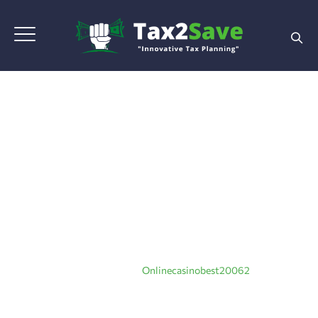
Category Archives:
Onlinecasinobest200
Home
|
Blog Grid View
|
Onlinecasinobest20062