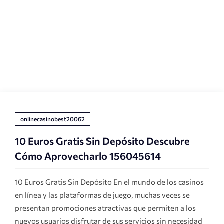
onlinecasinobest20062
10 Euros Gratis Sin Depósito Descubre
Cómo Aprovecharlo 156045614
10 Euros Gratis Sin Depósito En el mundo de los casinos
en línea y las plataformas de juego, muchas veces se
presentan promociones atractivas que permiten a los
nuevos usuarios disfrutar de sus servicios sin necesidad