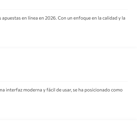
apuestas en línea en 2026. Con un enfoque en la calidad y la
na interfaz moderna y fácil de usar, se ha posicionado como