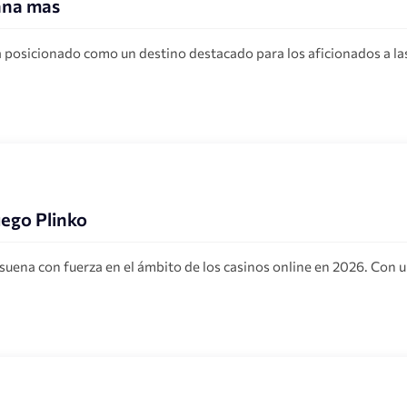
ana mas
posicionado como un destino destacado para los aficionados a las 
uego Plinko
uena con fuerza en el ámbito de los casinos online en 2026. Con u