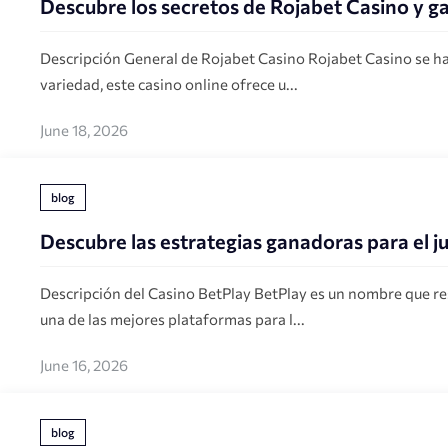
Descubre los secretos de Rojabet Casino y g
Descripción General de Rojabet Casino Rojabet Casino se ha 
variedad, este casino online ofrece u...
June 18, 2026
blog
Descubre las estrategias ganadoras para el j
Descripción del Casino BetPlay BetPlay es un nombre que res
una de las mejores plataformas para l...
June 16, 2026
blog