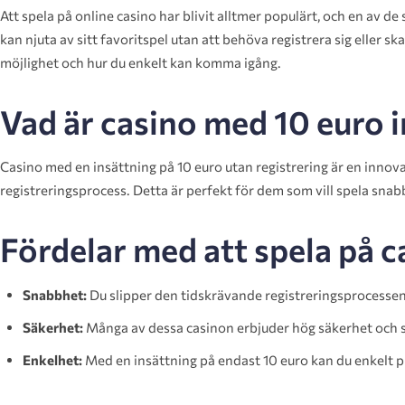
Att spela på online casino har blivit alltmer populärt, och en av 
kan njuta av sitt favoritspel utan att behöva registrera sig eller 
möjlighet och hur du enkelt kan komma igång.
Vad är casino med 10 euro i
Casino med en insättning på 10 euro utan registrering är en inno
registreringsprocess. Detta är perfekt för dem som vill spela snabb
Fördelar med att spela på c
Snabbhet:
Du slipper den tidskrävande registreringsprocessen
Säkerhet:
Många av dessa casinon erbjuder hög säkerhet och s
Enkelhet:
Med en insättning på endast 10 euro kan du enkelt pr