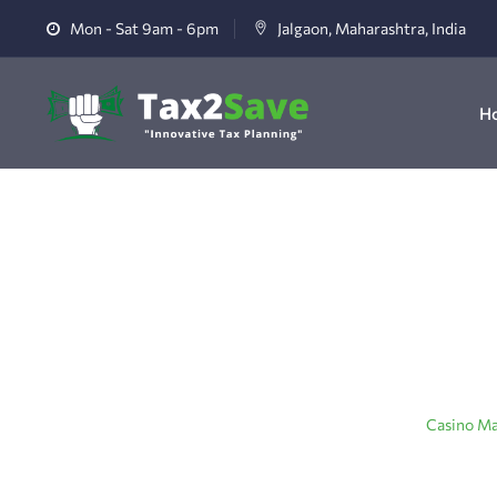
Mon - Sat 9am - 6pm
Jalgaon, Maharashtra, India
H
Casino Malina W 
Funkcjach Kasyna
Home
|
Blog Grid View
|
Tax Planning
|
Casino Ma