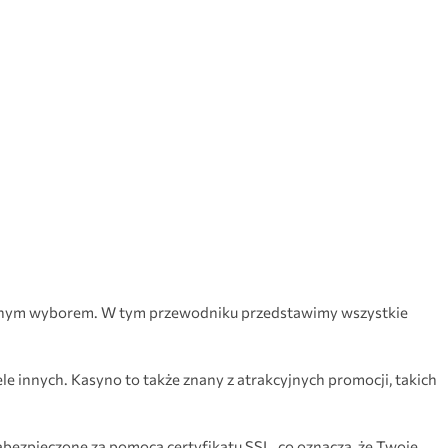
 idealnym wyborem. W tym przewodniku przedstawimy wszystkie
iele innych. Kasyno to także znany z atrakcyjnych promocji, takich
bezpieczone za pomocą certyfikatu SSL, co oznacza, że Twoje