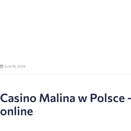
June 18, 2026
Casino Malina w Polsce
online