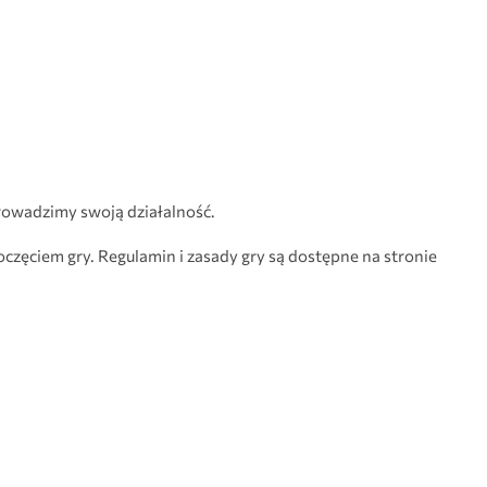
prowadzimy swoją działalność.
oczęciem gry. Regulamin i zasady gry są dostępne na stronie