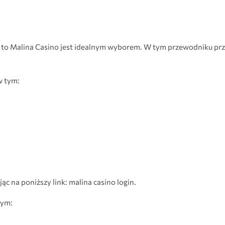
gry, to Malina Casino jest idealnym wyborem. W tym przewodniku p
w tym:
jąc na poniższy link: malina casino login.
tym: