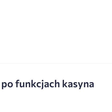
 po funkcjach kasyna