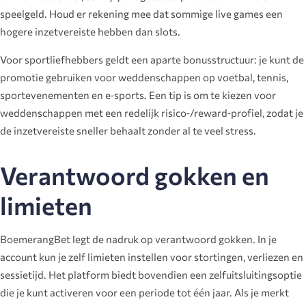
speelgeld. Houd er rekening mee dat sommige live games een
hogere inzetvereiste hebben dan slots.
Voor sportliefhebbers geldt een aparte bonusstructuur: je kunt de
promotie gebruiken voor weddenschappen op voetbal, tennis,
sportevenementen en e‑sports. Een tip is om te kiezen voor
weddenschappen met een redelijk risico‑/reward‑profiel, zodat je
de inzetvereiste sneller behaalt zonder al te veel stress.
Verantwoord gokken en
limieten
BoemerangBet legt de nadruk op verantwoord gokken. In je
account kun je zelf limieten instellen voor stortingen, verliezen en
sessietijd. Het platform biedt bovendien een zelfuitsluitingsoptie
die je kunt activeren voor een periode tot één jaar. Als je merkt