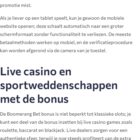
promotie mist.
Als je liever op een tablet speelt, kun je gewoon de mobiele
website openen; deze schaalt automatisch naar een groter
schermformaat zonder functionaliteit te verliezen. De meeste
betaalmethoden werken op mobiel, en de verificatieprocedure
kan worden afgerond via de camera van je toestel.
Live casino en
sportweddenschappen
met de bonus
De Boomerang Bet bonus is niet beperkt tot klassieke slots; je
kunt een deel van de bonus inzetten bij live casino games zoals
roulette, baccarat en blackjack. Live dealers zorgen voor een
authentieke sfeer, terwijl je nog steeds profiteert van de extra