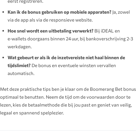
eerst registreren.
Kan ik de bonus gebruiken op mobiele apparaten?
Ja, zowel
via de app als via de responsieve website.
Hoe snel wordt een uitbetaling verwerkt?
Bij iDEAL en
e‑wallets doorgaans binnen 24 uur, bij bankoverschrijving 2‑3
werkdagen.
Wat gebeurt er als ik de inzetvereiste niet haal binnen de
tijdslimiet?
De bonus en eventuele winsten vervallen
automatisch.
Met deze praktische tips ben je klaar om de Boomerang Bet bonus
optimaal te benutten. Neem de tijd om de voorwaarden door te
lezen, kies de betaalmethode die bij jou past en geniet van veilig,
legaal en spannend spelplezier.