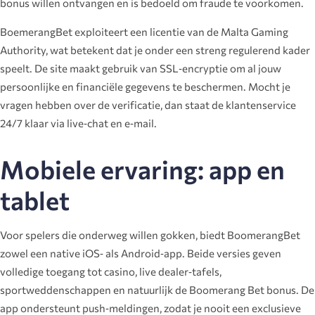
bonus willen ontvangen en is bedoeld om fraude te voorkomen.
BoemerangBet exploiteert een licentie van de Malta Gaming
Authority, wat betekent dat je onder een streng regulerend kader
speelt. De site maakt gebruik van SSL‑encryptie om al jouw
persoonlijke en financiële gegevens te beschermen. Mocht je
vragen hebben over de verificatie, dan staat de klantenservice
24/7 klaar via live‑chat en e‑mail.
Mobiele ervaring: app en
tablet
Voor spelers die onderweg willen gokken, biedt BoomerangBet
zowel een native iOS‑ als Android‑app. Beide versies geven
volledige toegang tot casino, live dealer‑tafels,
sportweddenschappen en natuurlijk de Boomerang Bet bonus. De
app ondersteunt push‑meldingen, zodat je nooit een exclusieve