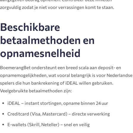
zorgvuldig zodat je niet voor verrassingen komt te staan.
Beschikbare
betaalmethoden en
opnamesnelheid
BoemerangBet ondersteunt een breed scala aan deposit- en
opnamemogelijkheden, wat vooral belangrijk is voor Nederlandse
spelers die hun bankrekening of iDEAL willen gebruiken.
Veelgebruikte betaalmethoden zijn:
iDEAL – instant stortingen, opname binnen 24 uur
Creditcard (Visa, Mastercard) – directe verwerking
E-wallets (Skrill, Neteller) – snel en veilig