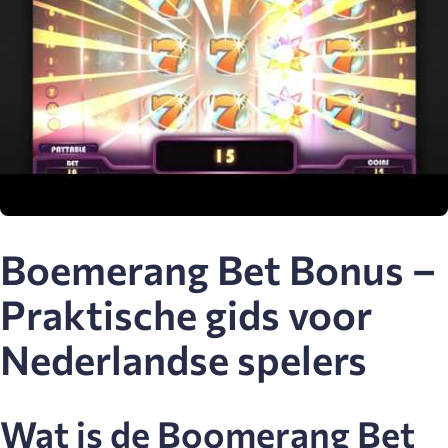
Boemerang Bet Bonus –
Praktische gids voor
Nederlandse spelers
Wat is de Boomerang Bet