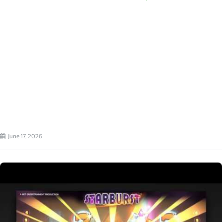
June 17, 2026