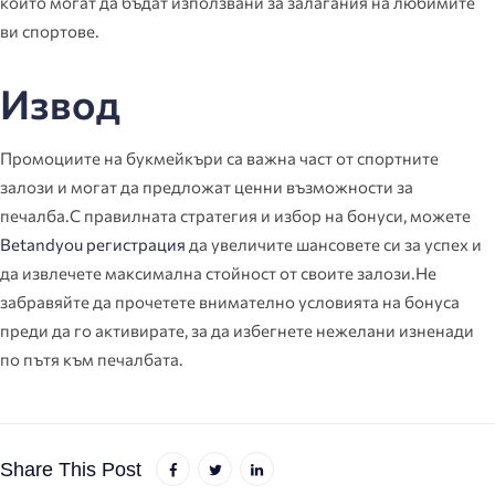
които могат да бъдат използвани за залагания на любимите
ви спортове.
Извод
Промоциите на букмейкъри са важна част от спортните
залози и могат да предложат ценни възможности за
печалба.С правилната стратегия и избор на бонуси, можете
Betandyou регистрация
да увеличите шансовете си за успех и
да извлечете максимална стойност от своите залози.Не
забравяйте да прочетете внимателно условията на бонуса
преди да го активирате, за да избегнете нежелани изненади
по пътя към печалбата.
Share This Post