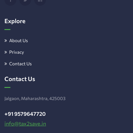
Explore
About Us
Privacy
Contact Us
Contact Us
Jalgaon, Maharashtra, 425003
+91 9579647720
info@tax2save.in