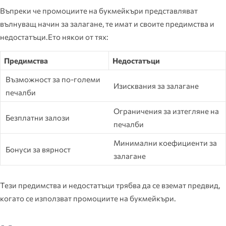
Въпреки че промоциите на букмейкъри представляват
вълнуващ начин за залагане, те имат и своите предимства и
недостатъци.Ето някои от тях:
Предимства
Недостатъци
Възможност за по-големи
Изисквания за залагане
печалби
Ограничения за изтегляне на
Безплатни залози
печалби
Минимални коефициенти за
Бонуси за вярност
залагане
Тези предимства и недостатъци трябва да се вземат предвид,
когато се използват промоциите на букмейкъри.