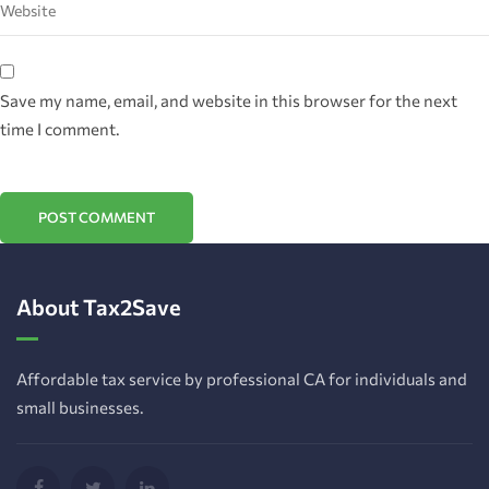
Save my name, email, and website in this browser for the next
time I comment.
About Tax2Save
Affordable tax service by professional CA for individuals and
small businesses.