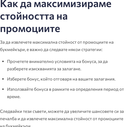
Как да максимизираме
стойността на
промоциите
За да извлечете максимална стойност от промоциите на
букмейкъри, е важно да следвате някои стратегии:
Прочетете внимателно условията на бонуса, за да
разберете изискванията за залагане.
Изберете бонус, който отговаря на вашите залагания.
Използвайте бонуса в рамките на определения период от
време.
Следвайки тези съвети, можете да увеличите шансовете си за
печалба и да извлечете максимална стойност от промоциите
на букмейкъри.