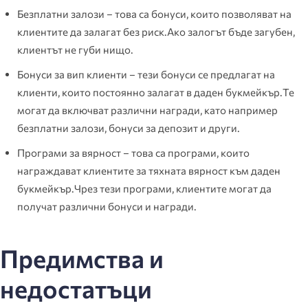
Безплатни залози – това са бонуси, които позволяват на
клиентите да залагат без риск.Ако залогът бъде загубен,
клиентът не губи нищо.
Бонуси за вип клиенти – тези бонуси се предлагат на
клиенти, които постоянно залагат в даден букмейкър.Те
могат да включват различни награди, като например
безплатни залози, бонуси за депозит и други.
Програми за вярност – това са програми, които
награждават клиентите за тяхната вярност към даден
букмейкър.Чрез тези програми, клиентите могат да
получат различни бонуси и награди.
Предимства и
недостатъци