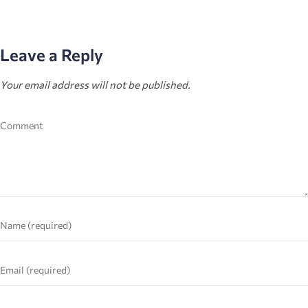
Leave a Reply
Your email address will not be published.