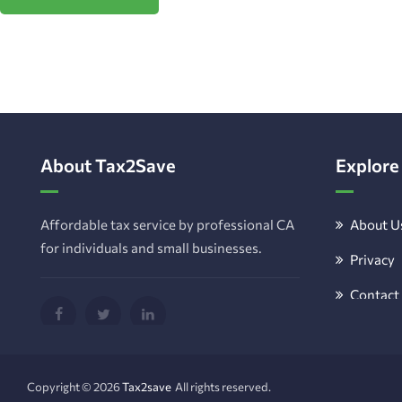
About Tax2Save
Explore
Affordable tax service by professional CA
About U
for individuals and small businesses.
Privacy
Contact
Copyright © 2026
Tax2save
All rights reserved.