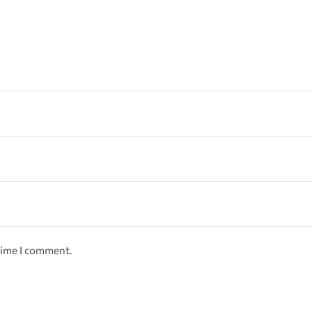
 time I comment.