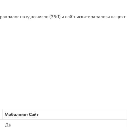
прав залог на едно число (35:1) и най-ниските за залози на цвят
Мобилният Сайт
Да