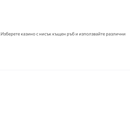
и.Изберете казино с нисък къщен ръб и използвайте различни