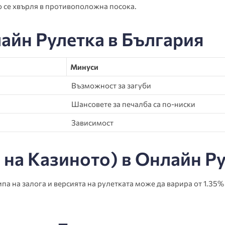
то се хвърля в противоположна посока.
айн Рулетка в България
Минуси
Възможност за загуби
Шансовете за печалба са по-ниски
Зависимост
 на Казиното) в Онлайн Р
па на залога и версията на рулетката може да варира от 1.35%