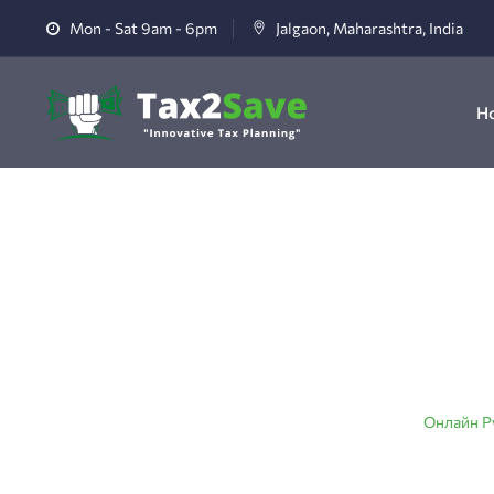
Mon - Sat 9am - 6pm
Jalgaon, Maharashtra, India
H
Онлайн Рулетка 
Казина
Home
|
Blog Grid View
|
Tax Planning
|
Онлайн Р