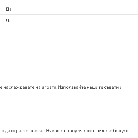
Да
Да
се наслаждавате на играта.Използвайте нашите съвети и
 и да играете повече.Някои от популярните видове бонуси