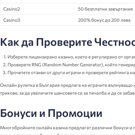
Casino2
50 безплатни завъртания
Casino3
200% бонус до 200 лева
Как да Проверите Честнос
Изберете лицензирано казино, което е регулирано от орг
Проверете RNG (Random Number Generator), който генерира
Прочетете отзиви от други играчи и проверете рейтинга на
Онлайн рулетка в България предлага на играчите вълнуващо и
трикове, за да увеличите шансовете си за печалба и да се заба
Бонуси и Промоции
Многобройните онлайн казина предлагат различни бонуси и пр