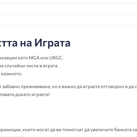
тта на Играта
анизации като MGA или UKGC.
 случайни числа в играта.
 казиното.
 забавно преживяване, но е важно да играете отговорно и да 
влявате докато играете!
омоции, които могат да ви помогнат да увеличите банката си