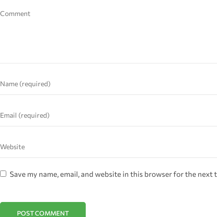
Save my name, email, and website in this browser for the next