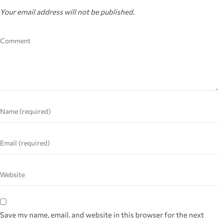
Your email address will not be published.
Save my name, email, and website in this browser for the next