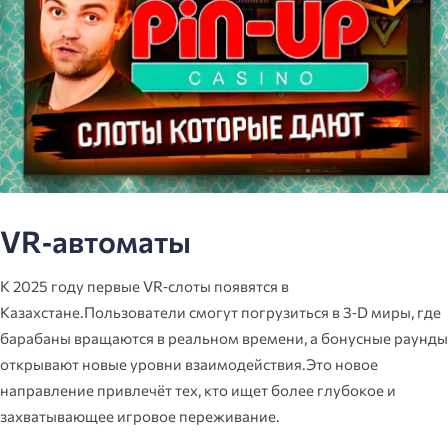
VR‑автоматы
К 2025 году первые VR‑слоты появятся в
Казахстане.Пользователи смогут погрузиться в 3‑D миры, где
барабаны вращаются в реальном времени, а бонусные раунды
открывают новые уровни взаимодействия.Это новое
направление привлечёт тех, кто ищет более глубокое и
захватывающее игровое переживание.