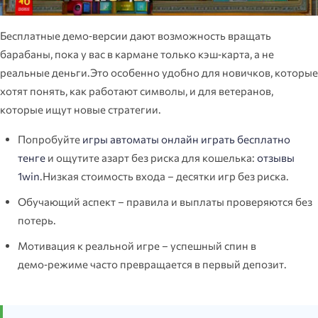
Бесплатные демо‑версии дают возможность вращать
барабаны, пока у вас в кармане только кэш‑карта, а не
реальные деньги.Это особенно удобно для новичков, которые
хотят понять, как работают символы, и для ветеранов,
которые ищут новые стратегии.
Попробуйте
игры автоматы онлайн играть бесплатно
тенге
и ощутите азарт без риска для кошелька:
отзывы
1win
.Низкая стоимость входа – десятки игр без риска.
Обучающий аспект – правила и выплаты проверяются без
потерь.
Мотивация к реальной игре – успешный спин в
демо‑режиме часто превращается в первый депозит.