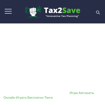
Игры Автоматы
Онлайн Играть
Бесплатно Тенге
Home
|
Blog Grid View
|
Tax Planning
|
Игры Автоматы
Онлайн Играть Бесплатно Тенге