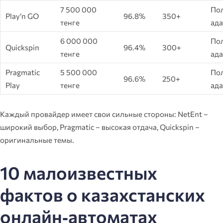
7 500 000
По
Play’n GO
96.8%
350+
тенге
ад
6 000 000
По
Quickspin
96.4%
300+
тенге
ад
Pragmatic
5 500 000
По
96.6%
250+
Play
тенге
ад
Каждый провайдер имеет свои сильные стороны: NetEnt –
широкий выбор, Pragmatic – высокая отдача, Quickspin –
оригинальные темы.
10 малоизвестных
фактов о казахстанских
онлайн‑автоматах