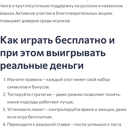
тенге и круглосуточную поддержку на русском и казахском
языках.Активное участие в благотворительных акциях
повышает доверие среди игроков.
Как играть бесплатно и
при этом выигрывать
реальные деньги
Изучите правила – каждый слот имеет свой набор
символов и бонусов.
Тестируйте стратегии – демо‑режим позволяет понять,
какие подходы работают лучше.
Установите лимит – контролируйте время и эмоции, даже
если игра бесплатная.
Переходите к реальной ставке – после успешного теста