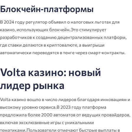
Блокчейн‑платформы
В 2024 году регулятор объявил о налоговых льготах для
казино, использующих блокчейн.Это стимулирует
разработчиков к созданию децентрализованных платформ,
где ставки делаются в криптовалюте, а выигрыши
автоматически переводятся в тенге через смарт‑контракты.
Volta казино: новый
лидер рынка
Volta казино вошло в число лидеров благодаря инновациям и
высокому уровню сервиса.В 2023 году платформа
предложила более 2000 автоматов от ведущих провайдеров,
включая эксклюзивные игры с уникальными
тематиками.Пользователи отмечают быстрые выплаты в