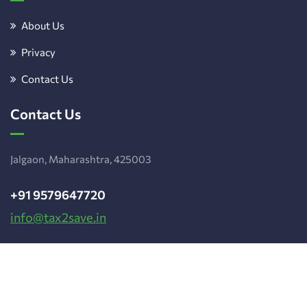
About Us
Privacy
Contact Us
Contact Us
Jalgaon, Maharashtra, 425003
+91 9579647720
info@tax2save.in
Copyright © 2026
Tax2save
All rights reserved.
About Us
Privacy
Contact Us