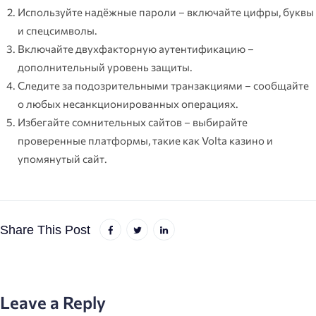
Используйте надёжные пароли – включайте цифры, буквы
и спецсимволы.
Включайте двухфакторную аутентификацию –
дополнительный уровень защиты.
Следите за подозрительными транзакциями – сообщайте
о любых несанкционированных операциях.
Избегайте сомнительных сайтов – выбирайте
проверенные платформы, такие как Volta казино и
упомянутый сайт.
Share This Post
Leave a Reply