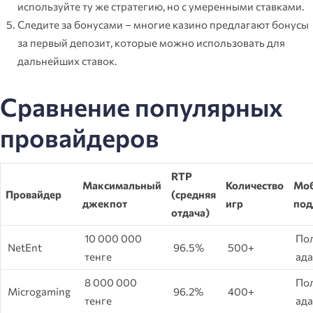
используйте ту же стратегию, но с умеренными ставками.
Следите за бонусами – многие казино предлагают бонусы
за первый депозит, которые можно использовать для
дальнейших ставок.
Сравнение популярных
провайдеров
RTP
Максимальный
Количество
Моб
Провайдер
(средняя
джекпот
игр
под
отдача)
10 000 000
По
NetEnt
96.5%
500+
тенге
ад
8 000 000
По
Microgaming
96.2%
400+
тенге
ад