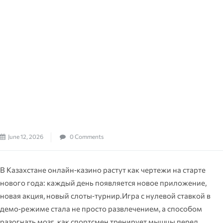
June 12, 2026
0 Comments
В Казахстане онлайн‑казино растут как чертежи на старте
нового года: каждый день появляется новое приложение,
новая акция, новый слоты‑турнир.Игра с нулевой ставкой в
демо‑режиме стала не просто развлечением, а способом
разогнать мозг, как спортсмен тренирует мышцы перед