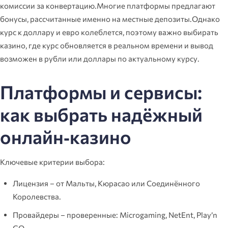
комиссии за конвертацию.Многие платформы предлагают
бонусы, рассчитанные именно на местные депозиты.Однако
курс к доллару и евро колеблется, поэтому важно выбирать
казино, где курс обновляется в реальном времени и вывод
возможен в рубли или доллары по актуальному курсу.
Платформы и сервисы:
как выбрать надёжный
онлайн‑казино
Ключевые критерии выбора:
Лицензия – от Мальты, Кюрасао или Соединённого
Королевства.
Провайдеры – проверенные: Microgaming, NetEnt, Play’n