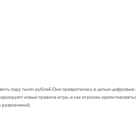
тавить пару тысяч рублей.Они превратились в целые цифровые
и формируют новые правила игры, и как игрокам ориентирова
 развлечений.