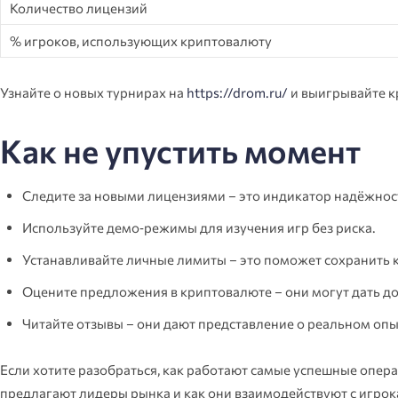
Количество лицензий
% игроков, использующих криптовалюту
Узнайте о новых турнирах на
https://drom.ru/
и выигрывайте к
Как не упустить момент
Следите за новыми лицензиями – это индикатор надёжнос
Используйте демо‑режимы для изучения игр без риска.
Устанавливайте личные лимиты – это поможет сохранить 
Оцените предложения в криптовалюте – они могут дать д
Читайте отзывы – они дают представление о реальном опы
Если хотите разобраться, как работают самые успешные операт
предлагают лидеры рынка и как они взаимодействуют с игрок