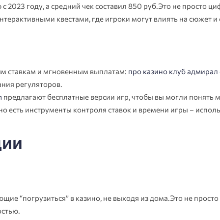
с 2023 году, а средний чек составил 850 руб.Это не просто ц
интерактивными квестами, где игроки могут влиять на сюжет и 
ым ставкам и мгновенным выплатам:
про казино клуб адмирал
ния регуляторов.
m
предлагают бесплатные версии игр, чтобы вы могли понять м
 есть инструменты контроля ставок и времени игры – исполь
ции
ие “погрузиться” в казино, не выходя из дома.Это не просто 
остью.