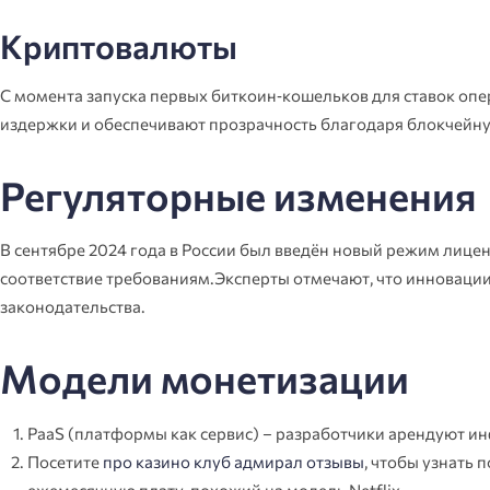
Криптовалюты
С момента запуска первых биткоин‑кошельков для ставок оп
издержки и обеспечивают прозрачность благодаря блокчейну
Регуляторные изменения
В сентябре 2024 года в России был введён новый режим лице
соответствие требованиям.Эксперты отмечают, что инновации
законодательства.
Модели монетизации
PaaS (платформы как сервис) – разработчики арендуют и
Посетите
про казино клуб адмирал отзывы
, чтобы узнать 