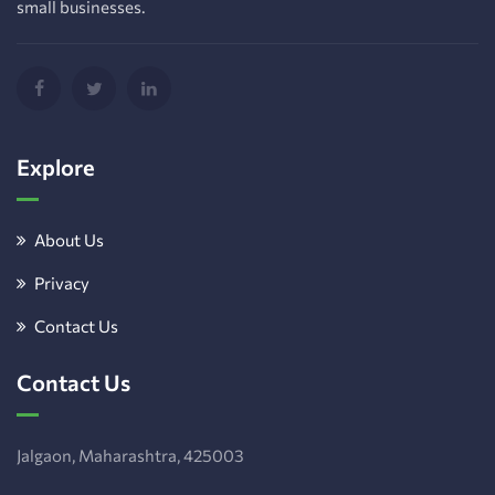
small businesses.
Explore
About Us
Privacy
Contact Us
Contact Us
Jalgaon, Maharashtra, 425003