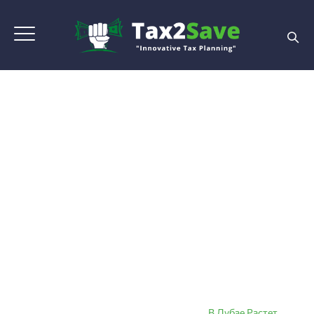
В Дубае Растет
Спрос На Элитный
Эскорт: Новые
Тенденции Рынка
2024
Home
|
Blog Grid View
|
Tax Planning
|
В Дубае Растет